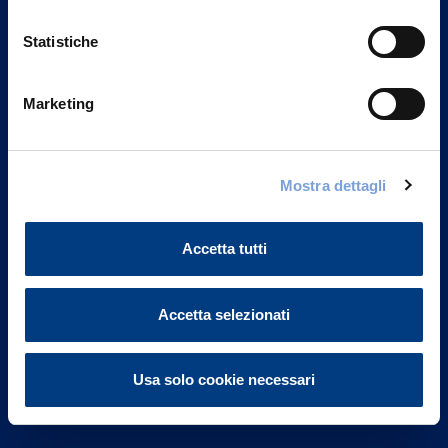
Statistiche
Marketing
Vittoria Assicurazioni S.p.A.
Via Ignazio Gardella, 2
Mostra dettagli
20149 Milano
Part. IVA 01329510158
Accetta tutti
FAQ
Governance
Accetta selezionati
Investor Relations
Usa solo cookie necessari
Altre informazioni