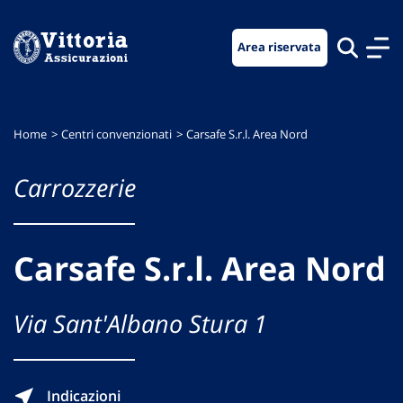
Vai
Vai
Vai
al
al
al
Area riservata
menu
contenuto
footer
di
principale
navigazione
Home
Centri convenzionati
Carsafe S.r.l. Area Nord
Carrozzerie
Carsafe S.r.l. Area Nord
Via Sant'Albano Stura 1
Indicazioni