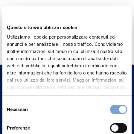
Questo sito web utilizza i cookie
Utilizziamo i cookie per personalizzare contenuti ed
Hai bisogno di
annunci e per analizzare il nostro traffico. Condividiamo
informazioni?
inoltre informazioni sul modo in cui utilizza il nostro sito
con i nostri partner che si occupano di analisi dei dati
Trova l'Agenzia più vicina a te e parla con
web e di pubblicità, i quali potrebbero combinarle con
un nostro Agente.
altre informazioni che ha fornito loro o che hanno raccolto
dal suo utilizzo dei loro servizi. Maggiori informazioni su
Contattaci
quali cookie utilizziamo nella sezione Dettagli. Scopra di
più su chi siamo, come può contattarci e come trattiamo i
dati personali nella nostra Informativa sulla privacy che
Selezione
può trovare nel footer del sito nella sezione "Informativa
Necessari
del
Privacy del sito".
consenso
Preferenze