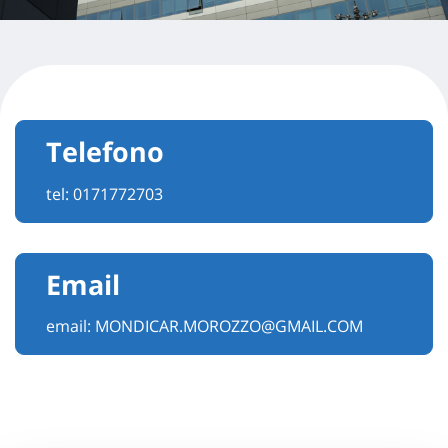
Telefono
tel:
0171772703
Email
email:
MONDICAR.MOROZZO@GMAIL.COM