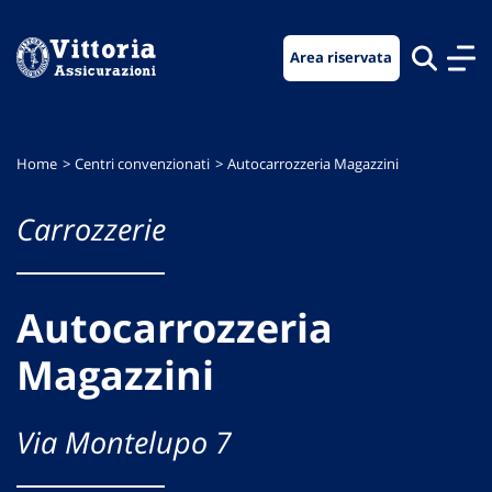
Vai
Vai
Vai
al
al
al
Area riservata
menu
contenuto
footer
di
principale
navigazione
Home
Centri convenzionati
Autocarrozzeria Magazzini
Carrozzerie
Autocarrozzeria
Magazzini
Via Montelupo 7