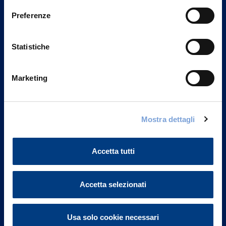
Preferenze
Statistiche
Marketing
Mostra dettagli
Vittoria Assicurazioni S.p.A.
Via Ignazio Gardella, 2
20149 Milano
Accetta tutti
Part. IVA 01329510158
Accetta selezionati
FAQ
Governance
Usa solo cookie necessari