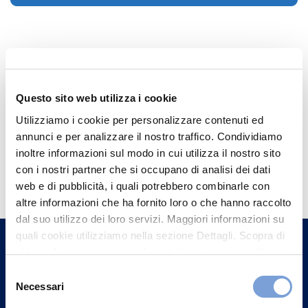
Questo sito web utilizza i cookie
Utilizziamo i cookie per personalizzare contenuti ed
annunci e per analizzare il nostro traffico. Condividiamo
inoltre informazioni sul modo in cui utilizza il nostro sito
Hai bisogno di
con i nostri partner che si occupano di analisi dei dati
informazioni?
web e di pubblicità, i quali potrebbero combinarle con
altre informazioni che ha fornito loro o che hanno raccolto
Trova l'Agenzia più vicina a te e parla con
dal suo utilizzo dei loro servizi. Maggiori informazioni su
un nostro Agente.
quali cookie utilizziamo nella sezione Dettagli. Scopra di
più su chi siamo, come può contattarci e come trattiamo i
Contattaci
dati personali nella nostra Informativa sulla privacy che
Selezione
può trovare nel footer del sito nella sezione "Informativa
Necessari
del
Privacy del sito".
consenso