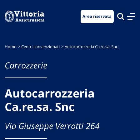
Vai
Vai
Vai
al
al
al
Area riservata
menu
contenuto
footer
di
principale
navigazione
Home
Centri convenzionati
Autocarrozzeria Ca.re.sa. Snc
Carrozzerie
Autocarrozzeria
Ca.re.sa. Snc
Via Giuseppe Verrotti 264