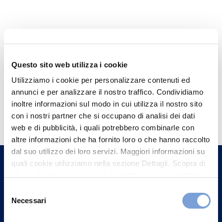
Questo sito web utilizza i cookie
Utilizziamo i cookie per personalizzare contenuti ed
annunci e per analizzare il nostro traffico. Condividiamo
Hai bisogno di
inoltre informazioni sul modo in cui utilizza il nostro sito
con i nostri partner che si occupano di analisi dei dati
informazioni?
web e di pubblicità, i quali potrebbero combinarle con
Trova l'Agenzia più vicina a te e parla con
altre informazioni che ha fornito loro o che hanno raccolto
un nostro Agente.
dal suo utilizzo dei loro servizi. Maggiori informazioni su
quali cookie utilizziamo nella sezione Dettagli. Scopra di
più su chi siamo, come può contattarci e come trattiamo i
Contattaci
dati personali nella nostra Informativa sulla privacy che
Selezione
può trovare nel footer del sito nella sezione "Informativa
Necessari
del
Privacy del sito".
consenso