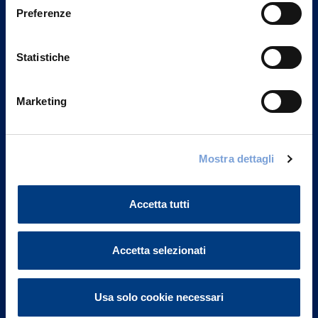
Preferenze
Statistiche
Marketing
Mostra dettagli
Vittoria Assicurazioni S.p.A.
Via Ignazio Gardella, 2
20149 Milano
Accetta tutti
Part. IVA 01329510158
FAQ
Accetta selezionati
Governance
Usa solo cookie necessari
Investor Relations