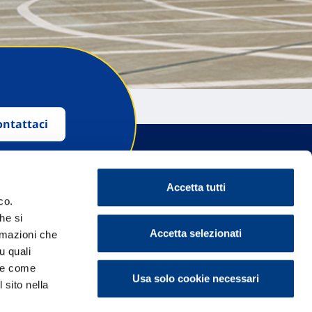
ontattaci
Accetta tutti
co.
he si
Accetta selezionati
ormazioni che
u quali
i e come
Usa solo cookie necessari
 sito nella
Programma di Fidelizzazione