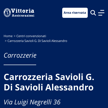
Vai
Vai
Vai
al
al
al
Area riservata
menu
contenuto
footer
di
principale
navigazione
Home
Centri convenzionati
Carrozzeria Savioli G. Di Savioli Alessandro
Carrozzerie
Carrozzeria Savioli G.
Di Savioli Alessandro
Via Luigi Negrelli 36