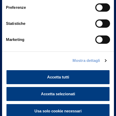
Preferenze
Statistiche
Marketing
Mostra dettagli
Vittoria Assicurazioni S.p.A.
Via Ignazio Gardella, 2
20149 Milano
Accetta tutti
Part. IVA 01329510158
Accetta selezionati
FAQ
Governance
Usa solo cookie necessari