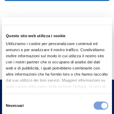
Questo sito web utilizza i cookie
Utilizziamo i cookie per personalizzare contenuti ed
annunci e per analizzare il nostro traffico. Condividiamo
inoltre informazioni sul modo in cui utilizza il nostro sito
Hai bisogno di
con i nostri partner che si occupano di analisi dei dati
informazioni?
web e di pubblicità, i quali potrebbero combinarle con
altre informazioni che ha fornito loro o che hanno raccolto
Trova l'Agenzia più vicina a te e parla con
dal suo utilizzo dei loro servizi. Maggiori informazioni su
un nostro Agente.
quali cookie utilizziamo nella sezione Dettagli. Scopra di
più su chi siamo, come può contattarci e come trattiamo i
Contattaci
dati personali nella nostra Informativa sulla privacy che
Selezione
può trovare nel footer del sito nella sezione "Informativa
Necessari
del
Privacy del sito".
consenso