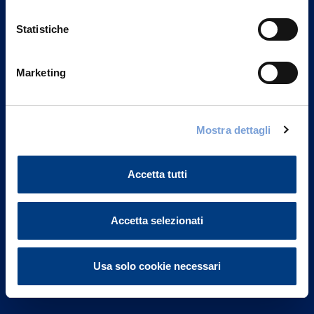
Statistiche
Marketing
Vittoria Assicurazioni S.p.A.
Via Ignazio Gardella, 2
Mostra dettagli
20149 Milano
Part. IVA 01329510158
Accetta tutti
FAQ
Governance
Accetta selezionati
Investor Relations
Usa solo cookie necessari
Altre informazioni