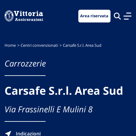
Vai
Vai
Vai
al
al
al
Area riservata
menu
contenuto
footer
di
principale
navigazione
Home
Centri convenzionati
Carsafe S.r.l. Area Sud
Carrozzerie
Carsafe S.r.l. Area Sud
Via Frassinelli E Mulini 8
Indicazioni