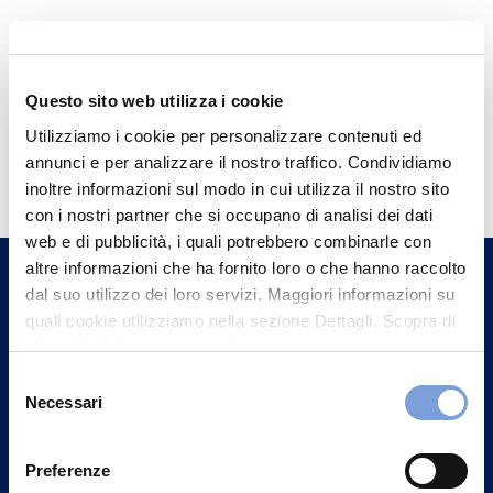
Questo sito web utilizza i cookie
Utilizziamo i cookie per personalizzare contenuti ed
Hai bisogno di
annunci e per analizzare il nostro traffico. Condividiamo
informazioni?
inoltre informazioni sul modo in cui utilizza il nostro sito
con i nostri partner che si occupano di analisi dei dati
Trova l'Agenzia più vicina a te e parla con
web e di pubblicità, i quali potrebbero combinarle con
un nostro Agente.
altre informazioni che ha fornito loro o che hanno raccolto
dal suo utilizzo dei loro servizi. Maggiori informazioni su
Contattaci
quali cookie utilizziamo nella sezione Dettagli. Scopra di
più su chi siamo, come può contattarci e come trattiamo i
dati personali nella nostra Informativa sulla privacy che
Selezione
può trovare nel footer del sito nella sezione "Informativa
Necessari
del
Privacy del sito".
consenso
Preferenze