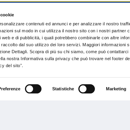
 cookie
sogno di informazioni?
rsonalizzare contenuti ed annunci e per analizzare il nostro traffi
zioni sul modo in cui utilizza il nostro sito con i nostri partner c
genzia più vicina a te e parla con un
C
i web e di pubblicità, i quali potrebbero combinarle con altre inf
ente.
 raccolto dal suo utilizzo dei loro servizi. Maggiori informazioni s
ezione Dettagli. Scopra di più su chi siamo, come può contattarc
ella nostra Informativa sulla privacy che può trovare nel footer del
y del sito".
Preferenze
Statistiche
Marketing
Performances
rnance
Press