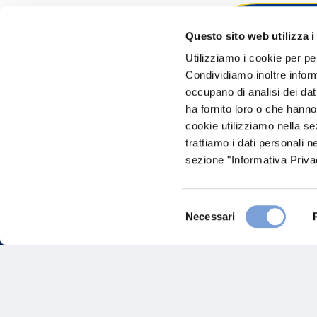
Questo sito web utilizza i
Hai bi
Utilizziamo i cookie per pe
Condividiamo inoltre informa
Trova l'A
occupano di analisi dei dat
nostro Ag
ha fornito loro o che hanno
cookie utilizziamo nella s
trattiamo i dati personali n
sezione "Informativa Privac
Selezione
Necessari
del
consenso
FAQ
Gove
Vittoria Assicurazioni S.p.A.