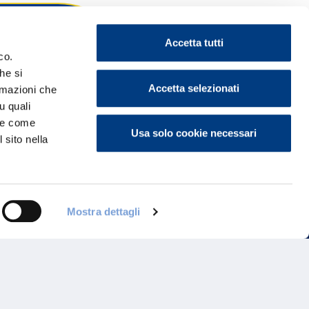
Accetta tutti
co.
he si
ontattaci
Accetta selezionati
ormazioni che
u quali
i e come
Usa solo cookie necessari
 sito nella
Mostra dettagli
Programma di Fidelizzazione
Reclami