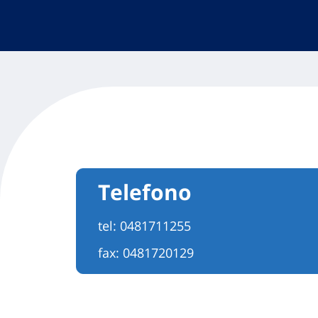
Telefono
tel:
0481711255
fax: 0481720129