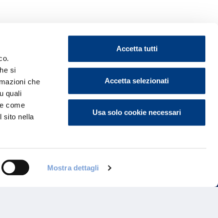
Accetta tutti
co.
he si
Accetta selezionati
ormazioni che
ontattaci
u quali
i e come
Usa solo cookie necessari
 sito nella
Mostra dettagli
Programma di Fidelizzazione