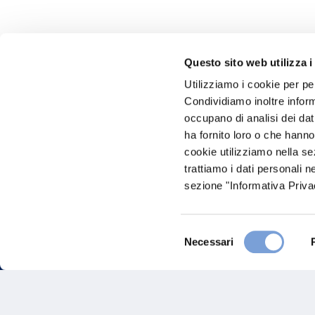
Questo sito web utilizza i
Utilizziamo i cookie per pe
Hai bi
Condividiamo inoltre informa
occupano di analisi dei dat
Trova l'A
ha fornito loro o che hanno
nostro Ag
cookie utilizziamo nella s
trattiamo i dati personali n
sezione "Informativa Privac
Selezione
Necessari
del
consenso
FAQ