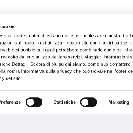
 cookie
rsonalizzare contenuti ed annunci e per analizzare il nostro traffi
sogno di informazioni?
zioni sul modo in cui utilizza il nostro sito con i nostri partner c
i web e di pubblicità, i quali potrebbero combinarle con altre inf
genzia più vicina a te e parla con un
C
 raccolto dal suo utilizzo dei loro servizi. Maggiori informazioni s
ente.
ezione Dettagli. Scopra di più su chi siamo, come può contattarc
ella nostra Informativa sulla privacy che può trovare nel footer del
y del sito".
Preferenze
Statistiche
Marketing
Performances