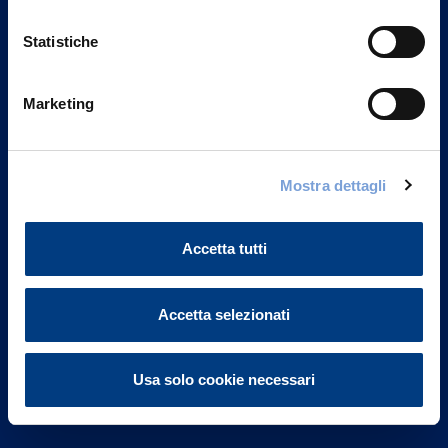
Statistiche
Marketing
Vittoria Assicurazioni S.p.A.
Via Ignazio Gardella, 2
Mostra dettagli
20149 Milano
Part. IVA 01329510158
Accetta tutti
FAQ
Governance
Accetta selezionati
Investor Relations
Usa solo cookie necessari
Altre informazioni