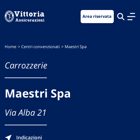
Vai
Vai
Vai
al
al
al
Area riservata
menu
contenuto
footer
di
principale
navigazione
Home
Centri convenzionati
Maestri Spa
Carrozzerie
Maestri Spa
Via Alba 21
Indicazioni