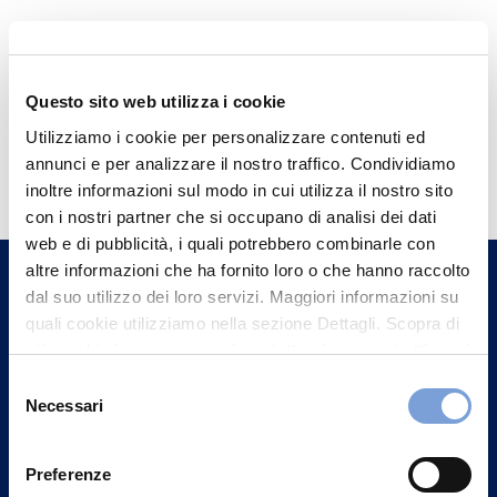
Questo sito web utilizza i cookie
Utilizziamo i cookie per personalizzare contenuti ed
Hai bisogno di
annunci e per analizzare il nostro traffico. Condividiamo
informazioni?
inoltre informazioni sul modo in cui utilizza il nostro sito
con i nostri partner che si occupano di analisi dei dati
Trova l'Agenzia più vicina a te e parla con
web e di pubblicità, i quali potrebbero combinarle con
un nostro Agente.
altre informazioni che ha fornito loro o che hanno raccolto
dal suo utilizzo dei loro servizi. Maggiori informazioni su
Contattaci
quali cookie utilizziamo nella sezione Dettagli. Scopra di
più su chi siamo, come può contattarci e come trattiamo i
dati personali nella nostra Informativa sulla privacy che
Selezione
può trovare nel footer del sito nella sezione "Informativa
Necessari
del
Privacy del sito".
consenso
Preferenze