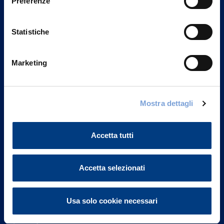
Preferenze
Statistiche
Marketing
Vittoria Assicurazioni S.p.A.
Mostra dettagli
Via Ignazio Gardella, 2
20149 Milano
Part. IVA 01329510158
Accetta tutti
FAQ
Accetta selezionati
Governance
Usa solo cookie necessari
Investor Relations