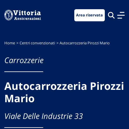
Vai
Vai
Vai
al
al
al
Area riservata
menu
contenuto
footer
di
principale
navigazione
Home
Centri convenzionati
Autocarrozzeria Pirozzi Mario
Carrozzerie
Autocarrozzeria Pirozzi
Mario
Viale Delle Industrie 33