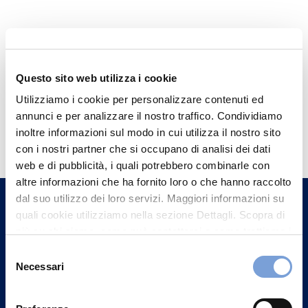
Questo sito web utilizza i cookie
Utilizziamo i cookie per personalizzare contenuti ed
annunci e per analizzare il nostro traffico. Condividiamo
Hai bisogno di
inoltre informazioni sul modo in cui utilizza il nostro sito
informazioni?
con i nostri partner che si occupano di analisi dei dati
web e di pubblicità, i quali potrebbero combinarle con
Trova l'Agenzia più vicina a te e parla con
altre informazioni che ha fornito loro o che hanno raccolto
un nostro Agente.
dal suo utilizzo dei loro servizi. Maggiori informazioni su
quali cookie utilizziamo nella sezione Dettagli. Scopra di
Contattaci
più su chi siamo, come può contattarci e come trattiamo i
dati personali nella nostra Informativa sulla privacy che
Selezione
può trovare nel footer del sito nella sezione "Informativa
Necessari
del
Privacy del sito".
consenso