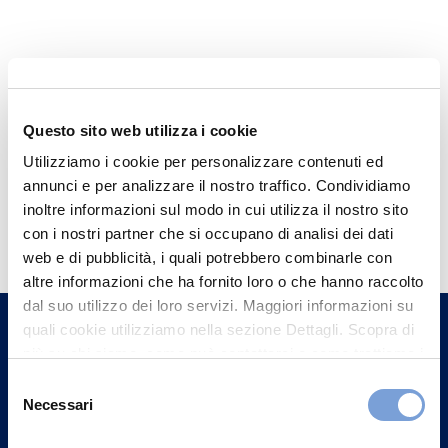
Questo sito web utilizza i cookie
Utilizziamo i cookie per personalizzare contenuti ed
annunci e per analizzare il nostro traffico. Condividiamo
Hai bisogno di
inoltre informazioni sul modo in cui utilizza il nostro sito
con i nostri partner che si occupano di analisi dei dati
informazioni?
web e di pubblicità, i quali potrebbero combinarle con
Trova l'Agenzia più vicina a te e parla con
altre informazioni che ha fornito loro o che hanno raccolto
un nostro Agente.
dal suo utilizzo dei loro servizi. Maggiori informazioni su
quali cookie utilizziamo nella sezione Dettagli. Scopra di
più su chi siamo, come può contattarci e come trattiamo i
Contattaci
dati personali nella nostra Informativa sulla privacy che
Selezione
può trovare nel footer del sito nella sezione "Informativa
Necessari
del
Privacy del sito".
consenso