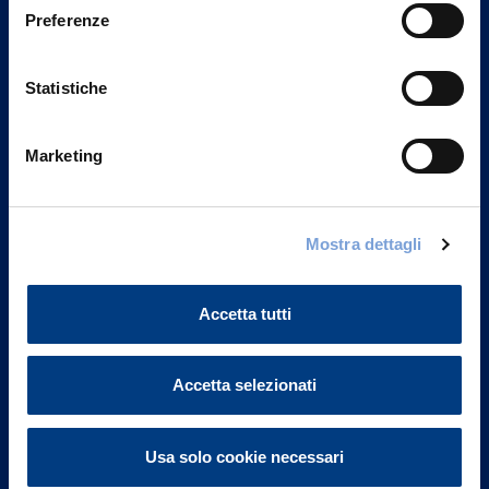
Preferenze
Statistiche
Marketing
Mostra dettagli
Vittoria Assicurazioni S.p.A.
Via Ignazio Gardella, 2
20149 Milano
Accetta tutti
Part. IVA 01329510158
FAQ
Accetta selezionati
Governance
Usa solo cookie necessari
Investor Relations