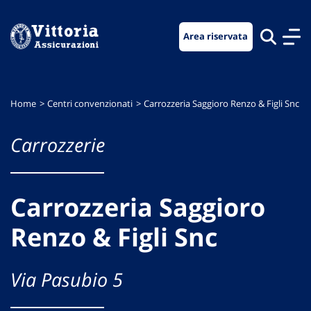
Vai
Vai
Vai
al
al
al
Area riservata
menu
contenuto
footer
di
principale
navigazione
Home
Centri convenzionati
Carrozzeria Saggioro Renzo & Figli Snc
Carrozzerie
Carrozzeria Saggioro
Renzo & Figli Snc
Via Pasubio 5