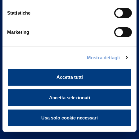
Statistiche
Marketing
Vittoria Assicurazioni S.p.A.
Via Ignazio Gardella, 2
Mostra dettagli
20149 Milano
Part. IVA 01329510158
Accetta tutti
FAQ
Governance
Accetta selezionati
Investor Relations
Usa solo cookie necessari
Altre informazioni