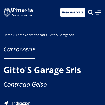
Vai
Vai
Vai
al
al
al
Area riservata
menu
contenuto
footer
di
principale
navigazione
Home
Centri convenzionati
Gitto'S Garage Srls
Carrozzerie
Gitto'S Garage Srls
Contrada Gelso
Indicazioni