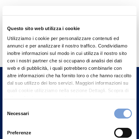
Questo sito web utilizza i cookie
Utilizziamo i cookie per personalizzare contenuti ed
Hai bisogno di
annunci e per analizzare il nostro traffico. Condividiamo
informazioni?
inoltre informazioni sul modo in cui utilizza il nostro sito
con i nostri partner che si occupano di analisi dei dati
Trova l'Agenzia più vicina a te e parla con
web e di pubblicità, i quali potrebbero combinarle con
un nostro Agente.
altre informazioni che ha fornito loro o che hanno raccolto
dal suo utilizzo dei loro servizi. Maggiori informazioni su
Contattaci
quali cookie utilizziamo nella sezione Dettagli. Scopra di
più su chi siamo, come può contattarci e come trattiamo i
dati personali nella nostra Informativa sulla privacy che
Selezione
può trovare nel footer del sito nella sezione "Informativa
Necessari
del
Privacy del sito".
consenso
Preferenze