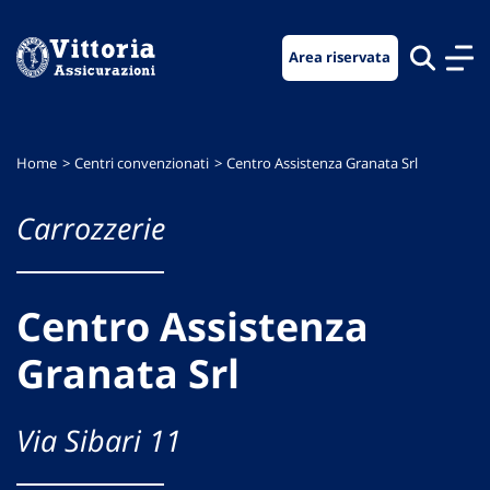
Vai
Vai
Vai
al
al
al
Area riservata
menu
contenuto
footer
di
principale
navigazione
Home
Centri convenzionati
Centro Assistenza Granata Srl
Carrozzerie
Centro Assistenza
Granata Srl
Via Sibari 11