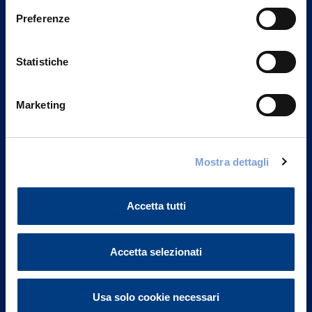
Preferenze
Statistiche
Marketing
Mostra dettagli
Vittoria Assicurazioni S.p.A.
Via Ignazio Gardella, 2
20149 Milano
Accetta tutti
Part. IVA 01329510158
FAQ
Accetta selezionati
Governance
Usa solo cookie necessari