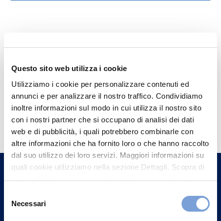
Questo sito web utilizza i cookie
Utilizziamo i cookie per personalizzare contenuti ed
annunci e per analizzare il nostro traffico. Condividiamo
inoltre informazioni sul modo in cui utilizza il nostro sito
Hai bisogno di
con i nostri partner che si occupano di analisi dei dati
informazioni?
web e di pubblicità, i quali potrebbero combinarle con
altre informazioni che ha fornito loro o che hanno raccolto
Trova l'Agenzia più vicina a te e parla con
dal suo utilizzo dei loro servizi. Maggiori informazioni su
un nostro Agente.
quali cookie utilizziamo nella sezione Dettagli. Scopra di
più su chi siamo, come può contattarci e come trattiamo i
Contattaci
dati personali nella nostra Informativa sulla privacy che
Selezione
può trovare nel footer del sito nella sezione "Informativa
Necessari
del
Privacy del sito".
consenso