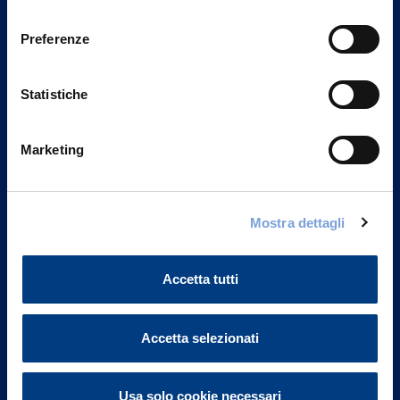
Privacy del sito".
consenso
Preferenze
Statistiche
Marketing
Mostra dettagli
Vittoria Assicurazioni S.p.A.
Via Ignazio Gardella, 2
Accetta tutti
20149 Milano
Part. IVA 01329510158
Accetta selezionati
FAQ
Governance
Usa solo cookie necessari