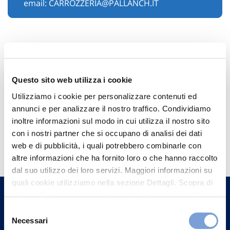
email:
CARROZZERIA@PALLANCH.IT
Questo sito web utilizza i cookie
Utilizziamo i cookie per personalizzare contenuti ed
annunci e per analizzare il nostro traffico. Condividiamo
inoltre informazioni sul modo in cui utilizza il nostro sito
Hai bisogno di
con i nostri partner che si occupano di analisi dei dati
web e di pubblicità, i quali potrebbero combinarle con
informazioni?
altre informazioni che ha fornito loro o che hanno raccolto
Trova l'Agenzia più vicina a te e parla con
dal suo utilizzo dei loro servizi. Maggiori informazioni su
quali cookie utilizziamo nella sezione Dettagli. Scopra di
un nostro Agente.
più su chi siamo, come può contattarci e come trattiamo i
dati personali nella nostra Informativa sulla privacy che
Selezione
Contattaci
può trovare nel footer del sito nella sezione "Informativa
Necessari
del