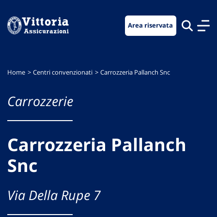
Vai
Vai
Vai
al
al
al
Area riservata
menu
contenuto
footer
di
principale
navigazione
Home
Centri convenzionati
Carrozzeria Pallanch Snc
Carrozzerie
Carrozzeria Pallanch
Snc
Via Della Rupe 7