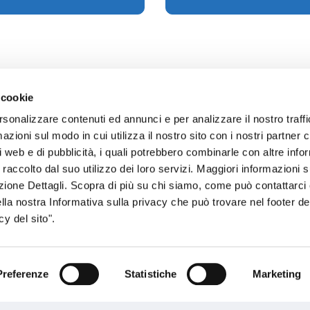
 cookie
rsonalizzare contenuti ed annunci e per analizzare il nostro traffi
zioni sul modo in cui utilizza il nostro sito con i nostri partner c
sogno di informazioni?
i web e di pubblicità, i quali potrebbero combinarle con altre inf
 raccolto dal suo utilizzo dei loro servizi. Maggiori informazioni s
genzia più vicina a te e parla con un
C
ezione Dettagli. Scopra di più su chi siamo, come può contattarc
ente.
ella nostra Informativa sulla privacy che può trovare nel footer del
y del sito".
Preferenze
Statistiche
Marketing