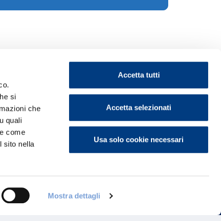
Accetta tutti
co.
he si
Accetta selezionati
ormazioni che
u quali
ontattaci
i e come
Usa solo cookie necessari
 sito nella
Mostra dettagli