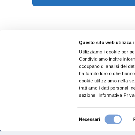
Questo sito web utilizza i
Utilizziamo i cookie per pe
Condividiamo inoltre informa
Hai bi
occupano di analisi dei dat
ha fornito loro o che hanno
Trova l'A
cookie utilizziamo nella s
nostro Ag
trattiamo i dati personali n
sezione "Informativa Privac
Selezione
Necessari
del
consenso