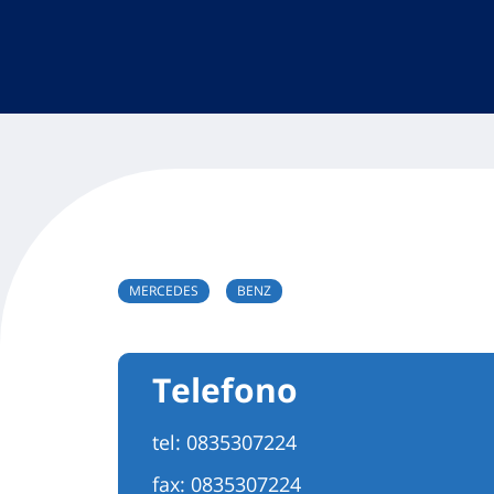
MERCEDES
BENZ
Telefono
tel:
0835307224
fax: 0835307224