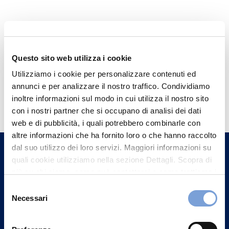
Questo sito web utilizza i cookie
Utilizziamo i cookie per personalizzare contenuti ed
annunci e per analizzare il nostro traffico. Condividiamo
Hai bisogno di
inoltre informazioni sul modo in cui utilizza il nostro sito
informazioni?
con i nostri partner che si occupano di analisi dei dati
web e di pubblicità, i quali potrebbero combinarle con
Trova l'Agenzia più vicina a te e parla con
altre informazioni che ha fornito loro o che hanno raccolto
un nostro Agente.
dal suo utilizzo dei loro servizi. Maggiori informazioni su
quali cookie utilizziamo nella sezione Dettagli. Scopra di
Contattaci
più su chi siamo, come può contattarci e come trattiamo i
dati personali nella nostra Informativa sulla privacy che
Selezione
può trovare nel footer del sito nella sezione "Informativa
Necessari
del
Privacy del sito".
consenso