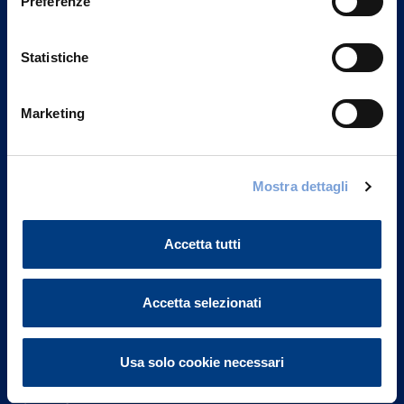
Preferenze
Statistiche
Marketing
Vittoria Assicurazioni S.p.A.
Mostra dettagli
Via Ignazio Gardella, 2
20149 Milano
Part. IVA 01329510158
Accetta tutti
FAQ
Accetta selezionati
Governance
Usa solo cookie necessari
Investor Relations