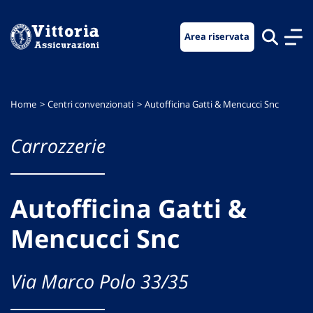
Vai
Vai
Vai
al
al
al
Area riservata
menu
contenuto
footer
di
principale
navigazione
Home
Centri convenzionati
Autofficina Gatti & Mencucci Snc
Carrozzerie
Autofficina Gatti &
Mencucci Snc
Via Marco Polo 33/35