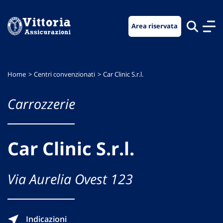
Vai
Vai
Vai
al
al
al
Area riservata
menu
contenuto
footer
di
principale
navigazione
Home
Centri convenzionati
Car Clinic S.r.l.
Carrozzerie
Car Clinic S.r.l.
Via Aurelia Ovest 123
Indicazioni