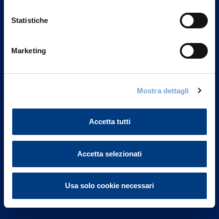
Statistiche
Marketing
Vittoria Assicurazioni S.p.A.
Via Ignazio Gardella, 2
Mostra dettagli
20149 Milano
Part. IVA 01329510158
Accetta tutti
FAQ
Governance
Accetta selezionati
Investor Relations
Usa solo cookie necessari
Altre informazioni