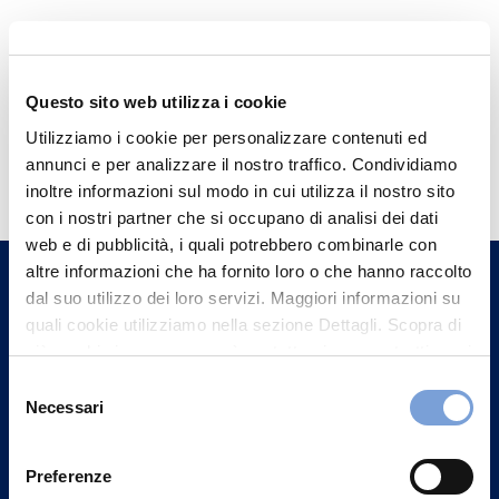
Questo sito web utilizza i cookie
Utilizziamo i cookie per personalizzare contenuti ed
Hai bisogno di
annunci e per analizzare il nostro traffico. Condividiamo
informazioni?
inoltre informazioni sul modo in cui utilizza il nostro sito
con i nostri partner che si occupano di analisi dei dati
Trova l'Agenzia più vicina a te e parla con
web e di pubblicità, i quali potrebbero combinarle con
un nostro Agente.
altre informazioni che ha fornito loro o che hanno raccolto
dal suo utilizzo dei loro servizi. Maggiori informazioni su
Contattaci
quali cookie utilizziamo nella sezione Dettagli. Scopra di
più su chi siamo, come può contattarci e come trattiamo i
dati personali nella nostra Informativa sulla privacy che
Selezione
può trovare nel footer del sito nella sezione "Informativa
Necessari
del
Privacy del sito".
consenso
Preferenze