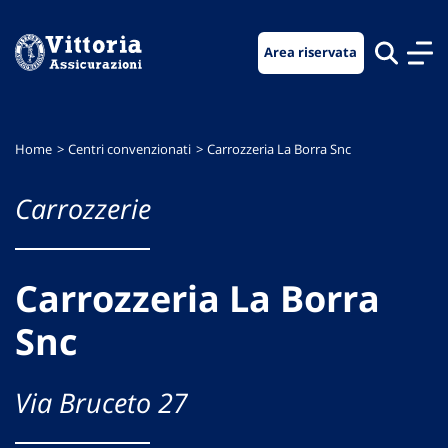
Vai
Vai
Vai
al
al
al
Area riservata
menu
contenuto
footer
di
principale
navigazione
Home
Centri convenzionati
Carrozzeria La Borra Snc
Carrozzerie
Carrozzeria La Borra
Snc
Via Bruceto 27