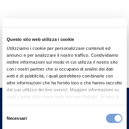
Questo sito web utilizza i cookie
Utilizziamo i cookie per personalizzare contenuti ed
annunci e per analizzare il nostro traffico. Condividiamo
inoltre informazioni sul modo in cui utilizza il nostro sito
Hai bisogno di
con i nostri partner che si occupano di analisi dei dati
informazioni?
web e di pubblicità, i quali potrebbero combinarle con
altre informazioni che ha fornito loro o che hanno raccolto
Trova l'Agenzia più vicina a te e parla con
dal suo utilizzo dei loro servizi. Maggiori informazioni su
un nostro Agente.
quali cookie utilizziamo nella sezione Dettagli. Scopra di
più su chi siamo, come può contattarci e come trattiamo i
Contattaci
dati personali nella nostra Informativa sulla privacy che
Selezione
può trovare nel footer del sito nella sezione "Informativa
Necessari
del
Privacy del sito".
consenso