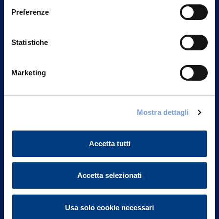
Preferenze
Statistiche
Marketing
Mostra dettagli
Vittoria Assicurazioni S.p.A.
Via Ignazio Gardella, 2
20149 Milano
Accetta tutti
Part. IVA 01329510158
FAQ
Accetta selezionati
Governance
Usa solo cookie necessari