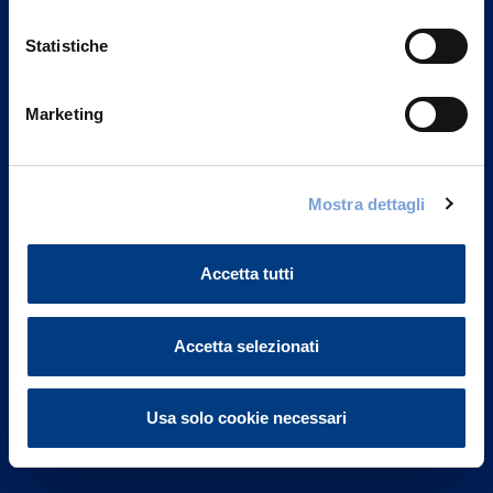
Statistiche
Marketing
Vittoria Assicurazioni S.p.A.
Via Ignazio Gardella, 2
Mostra dettagli
20149 Milano
Part. IVA 01329510158
Accetta tutti
FAQ
Governance
Accetta selezionati
Investor Relations
Usa solo cookie necessari
Altre informazioni