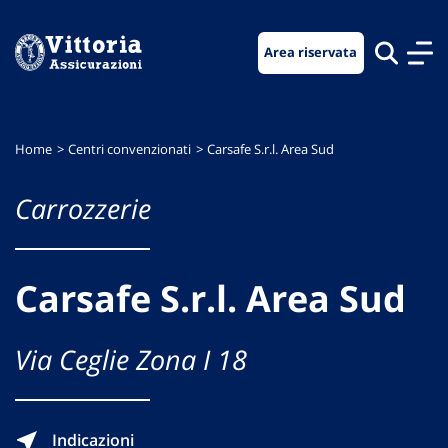
Vai
Vai
Vai
al
al
al
Area riservata
menu
contenuto
footer
di
principale
navigazione
Home
Centri convenzionati
Carsafe S.r.l. Area Sud
Carrozzerie
Carsafe S.r.l. Area Sud
Via Ceglie Zona I 18
Indicazioni