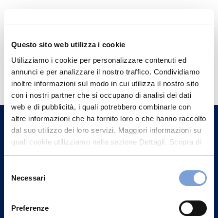
Questo sito web utilizza i cookie
Utilizziamo i cookie per personalizzare contenuti ed
Hai bisogno di
annunci e per analizzare il nostro traffico. Condividiamo
informazioni?
inoltre informazioni sul modo in cui utilizza il nostro sito
con i nostri partner che si occupano di analisi dei dati
Trova l'Agenzia più vicina a te e parla con
web e di pubblicità, i quali potrebbero combinarle con
un nostro Agente.
altre informazioni che ha fornito loro o che hanno raccolto
dal suo utilizzo dei loro servizi. Maggiori informazioni su
Contattaci
quali cookie utilizziamo nella sezione Dettagli. Scopra di
più su chi siamo, come può contattarci e come trattiamo i
dati personali nella nostra Informativa sulla privacy che
Selezione
può trovare nel footer del sito nella sezione "Informativa
Necessari
del
Privacy del sito".
consenso
Preferenze