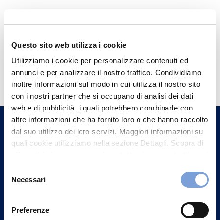
Questo sito web utilizza i cookie
Utilizziamo i cookie per personalizzare contenuti ed
Hai bisogno di
annunci e per analizzare il nostro traffico. Condividiamo
informazioni?
inoltre informazioni sul modo in cui utilizza il nostro sito
con i nostri partner che si occupano di analisi dei dati
Trova l'Agenzia più vicina a te e parla con
web e di pubblicità, i quali potrebbero combinarle con
un nostro Agente.
altre informazioni che ha fornito loro o che hanno raccolto
dal suo utilizzo dei loro servizi. Maggiori informazioni su
Contattaci
quali cookie utilizziamo nella sezione Dettagli. Scopra di
più su chi siamo, come può contattarci e come trattiamo i
dati personali nella nostra Informativa sulla privacy che
Selezione
può trovare nel footer del sito nella sezione "Informativa
Necessari
del
Privacy del sito".
consenso
Preferenze