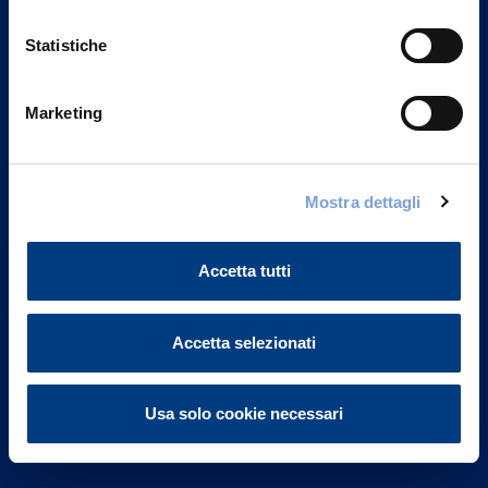
Statistiche
Marketing
Vittoria Assicurazioni S.p.A.
Via Ignazio Gardella, 2
Mostra dettagli
20149 Milano
Part. IVA 01329510158
Accetta tutti
FAQ
Governance
Accetta selezionati
Investor Relations
Usa solo cookie necessari
Altre informazioni