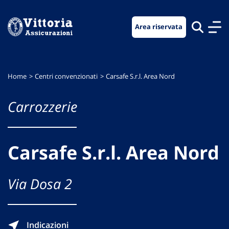
Vai
Vai
Vai
al
al
al
Area riservata
menu
contenuto
footer
di
principale
navigazione
Home
Centri convenzionati
Carsafe S.r.l. Area Nord
Carrozzerie
Carsafe S.r.l. Area Nord
Via Dosa 2
Indicazioni