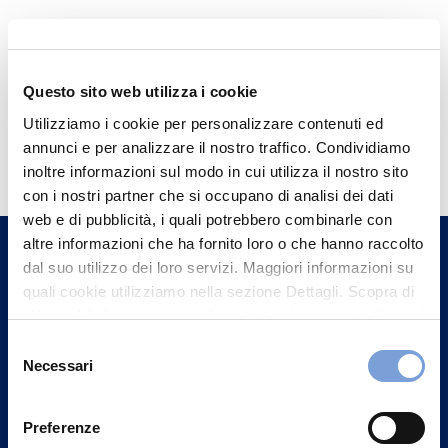
Questo sito web utilizza i cookie
Utilizziamo i cookie per personalizzare contenuti ed
Hai bisogno di
annunci e per analizzare il nostro traffico. Condividiamo
informazioni?
inoltre informazioni sul modo in cui utilizza il nostro sito
con i nostri partner che si occupano di analisi dei dati
Trova l'Agenzia più vicina a te e parla con
web e di pubblicità, i quali potrebbero combinarle con
un nostro Agente.
altre informazioni che ha fornito loro o che hanno raccolto
dal suo utilizzo dei loro servizi. Maggiori informazioni su
Contattaci
quali cookie utilizziamo nella sezione Dettagli. Scopra di
più su chi siamo, come può contattarci e come trattiamo i
dati personali nella nostra Informativa sulla privacy che
Selezione
può trovare nel footer del sito nella sezione "Informativa
Necessari
del
Privacy del sito".
consenso
Preferenze