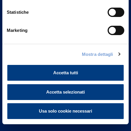
Statistiche
Marketing
Vittoria Assicurazioni S.p.A.
Via Ignazio Gardella, 2
Mostra dettagli
20149 Milano
Part. IVA 01329510158
Accetta tutti
FAQ
Governance
Accetta selezionati
Investor Relations
Usa solo cookie necessari
Altre informazioni