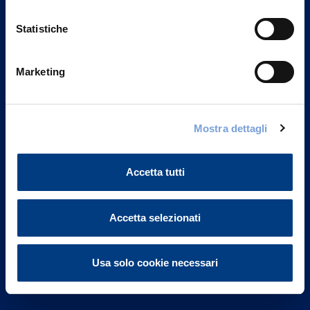
Statistiche
Marketing
Vittoria Assicurazioni S.p.A.
Via Ignazio Gardella, 2
Mostra dettagli
20149 Milano
Part. IVA 01329510158
Accetta tutti
FAQ
Governance
Accetta selezionati
Investor Relations
Usa solo cookie necessari
Altre informazioni