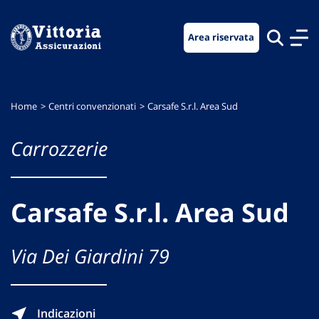
Vai
Vai
Vai
al
al
al
Area riservata
menu
contenuto
footer
di
principale
navigazione
Home
Centri convenzionati
Carsafe S.r.l. Area Sud
Carrozzerie
Carsafe S.r.l. Area Sud
Via Dei Giardini 79
Indicazioni