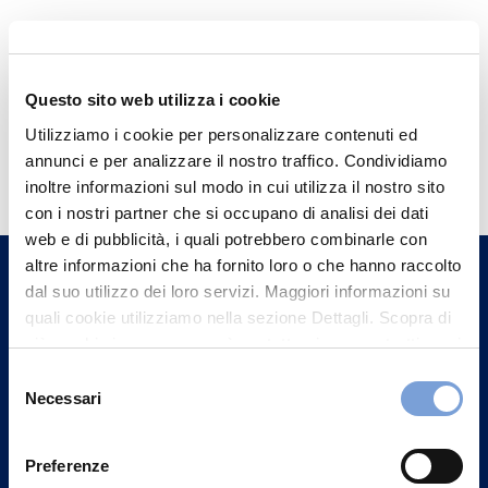
Questo sito web utilizza i cookie
Utilizziamo i cookie per personalizzare contenuti ed
Hai bisogno di
annunci e per analizzare il nostro traffico. Condividiamo
informazioni?
inoltre informazioni sul modo in cui utilizza il nostro sito
con i nostri partner che si occupano di analisi dei dati
Trova l'Agenzia più vicina a te e parla con
web e di pubblicità, i quali potrebbero combinarle con
un nostro Agente.
altre informazioni che ha fornito loro o che hanno raccolto
dal suo utilizzo dei loro servizi. Maggiori informazioni su
Contattaci
quali cookie utilizziamo nella sezione Dettagli. Scopra di
più su chi siamo, come può contattarci e come trattiamo i
dati personali nella nostra Informativa sulla privacy che
Selezione
può trovare nel footer del sito nella sezione "Informativa
Necessari
del
Privacy del sito".
consenso
Preferenze