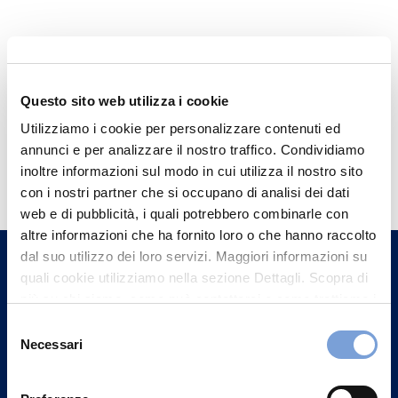
Questo sito web utilizza i cookie
Utilizziamo i cookie per personalizzare contenuti ed
annunci e per analizzare il nostro traffico. Condividiamo
Hai bisogno di
inoltre informazioni sul modo in cui utilizza il nostro sito
informazioni?
con i nostri partner che si occupano di analisi dei dati
web e di pubblicità, i quali potrebbero combinarle con
Trova l'Agenzia più vicina a te e parla con
altre informazioni che ha fornito loro o che hanno raccolto
un nostro Agente.
dal suo utilizzo dei loro servizi. Maggiori informazioni su
quali cookie utilizziamo nella sezione Dettagli. Scopra di
Contattaci
più su chi siamo, come può contattarci e come trattiamo i
dati personali nella nostra Informativa sulla privacy che
Selezione
può trovare nel footer del sito nella sezione "Informativa
Necessari
del
Privacy del sito".
consenso