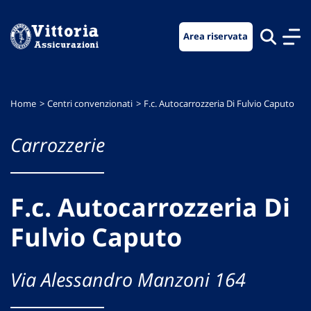
Vai
Vai
Vai
al
al
al
Area riservata
menu
contenuto
footer
di
principale
navigazione
Home
Centri convenzionati
F.c. Autocarrozzeria Di Fulvio Caputo
Carrozzerie
F.c. Autocarrozzeria Di
Fulvio Caputo
Via Alessandro Manzoni 164