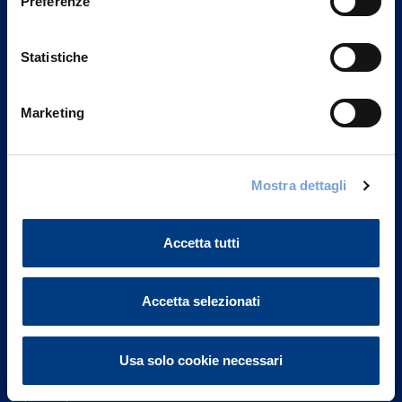
Preferenze
Statistiche
Marketing
Vittoria Assicurazioni S.p.A.
Mostra dettagli
Via Ignazio Gardella, 2
20149 Milano
Part. IVA 01329510158
Accetta tutti
FAQ
Accetta selezionati
Governance
Usa solo cookie necessari
Investor Relations