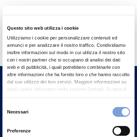
Questo sito web utilizza i cookie
Utilizziamo i cookie per personalizzare contenuti ed
Hai bisogno di
annunci e per analizzare il nostro traffico. Condividiamo
informazioni?
inoltre informazioni sul modo in cui utilizza il nostro sito
con i nostri partner che si occupano di analisi dei dati
Trova l'Agenzia più vicina a te e parla con
web e di pubblicità, i quali potrebbero combinarle con
un nostro Agente.
altre informazioni che ha fornito loro o che hanno raccolto
dal suo utilizzo dei loro servizi. Maggiori informazioni su
Contattaci
quali cookie utilizziamo nella sezione Dettagli. Scopra di
più su chi siamo, come può contattarci e come trattiamo i
dati personali nella nostra Informativa sulla privacy che
Selezione
può trovare nel footer del sito nella sezione "Informativa
Necessari
del
Privacy del sito".
consenso
Preferenze