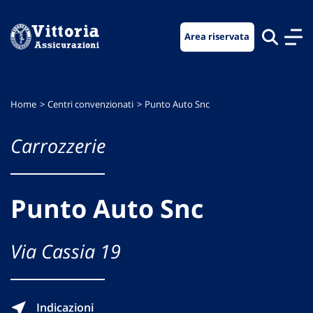
Vai
Vai
Vai
al
al
al
Area riservata
menu
contenuto
footer
di
principale
navigazione
Home
Centri convenzionati
Punto Auto Snc
Carrozzerie
Punto Auto Snc
Via Cassia 19
Indicazioni