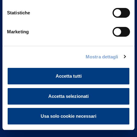
Statistiche
Marketing
Vittoria Assicurazioni S.p.A.
Via Ignazio Gardella, 2
Mostra dettagli
20149 Milano
Part. IVA 01329510158
Accetta tutti
FAQ
Governance
Accetta selezionati
Investor Relations
Usa solo cookie necessari
Altre informazioni