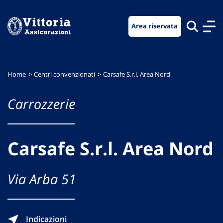
Vai
Vai
Vai
al
al
al
Area riservata
menu
contenuto
footer
di
principale
navigazione
Home
Centri convenzionati
Carsafe S.r.l. Area Nord
Carrozzerie
Carsafe S.r.l. Area Nord
Via Arba 51
Indicazioni