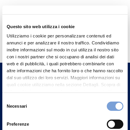
Questo sito web utilizza i cookie
Utilizziamo i cookie per personalizzare contenuti ed
Hai bisogno di
annunci e per analizzare il nostro traffico. Condividiamo
informazioni?
inoltre informazioni sul modo in cui utilizza il nostro sito
con i nostri partner che si occupano di analisi dei dati
Trova l'Agenzia più vicina a te e parla con
web e di pubblicità, i quali potrebbero combinarle con
un nostro Agente.
altre informazioni che ha fornito loro o che hanno raccolto
dal suo utilizzo dei loro servizi. Maggiori informazioni su
Contattaci
quali cookie utilizziamo nella sezione Dettagli. Scopra di
più su chi siamo, come può contattarci e come trattiamo i
dati personali nella nostra Informativa sulla privacy che
Selezione
può trovare nel footer del sito nella sezione "Informativa
Necessari
del
Privacy del sito".
consenso
Preferenze