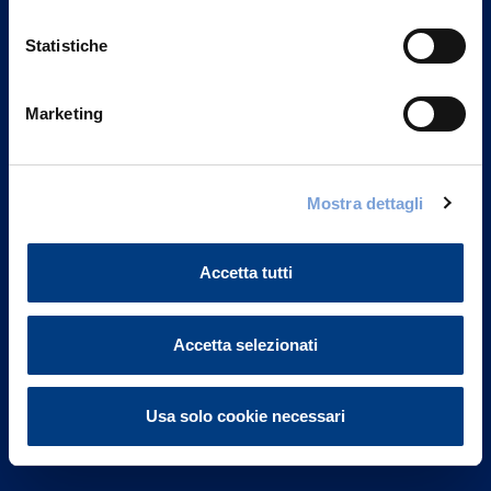
Statistiche
Marketing
Vittoria Assicurazioni S.p.A.
Via Ignazio Gardella, 2
Mostra dettagli
20149 Milano
Part. IVA 01329510158
Accetta tutti
FAQ
Governance
Accetta selezionati
Investor Relations
Usa solo cookie necessari
Altre informazioni