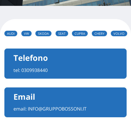
AUDI
VW
SKODA
SEAT
CUPRA
CHERY
VOLVO
Telefono
tel:
0309938440
Email
email:
INFO@GRUPPOBOSSONI.IT