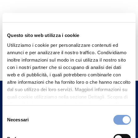
Questo sito web utilizza i cookie
Utilizziamo i cookie per personalizzare contenuti ed
annunci e per analizzare il nostro traffico. Condividiamo
Hai bisogno di
inoltre informazioni sul modo in cui utilizza il nostro sito
informazioni?
con i nostri partner che si occupano di analisi dei dati
web e di pubblicità, i quali potrebbero combinarle con
Trova l'Agenzia più vicina a te e parla con
altre informazioni che ha fornito loro o che hanno raccolto
un nostro Agente.
dal suo utilizzo dei loro servizi. Maggiori informazioni su
quali cookie utilizziamo nella sezione Dettagli. Scopra di
Contattaci
più su chi siamo, come può contattarci e come trattiamo i
dati personali nella nostra Informativa sulla privacy che
Selezione
può trovare nel footer del sito nella sezione "Informativa
Necessari
del
Privacy del sito".
consenso