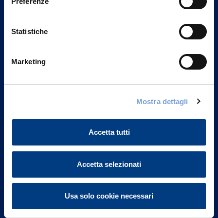
Preferenze
Statistiche
Marketing
Vittoria Assicurazioni S.p.A.
Mostra dettagli
Via Ignazio Gardella, 2
20149 Milano
Part. IVA 01329510158
Accetta tutti
FAQ
Accetta selezionati
Governance
Usa solo cookie necessari
Investor Relations