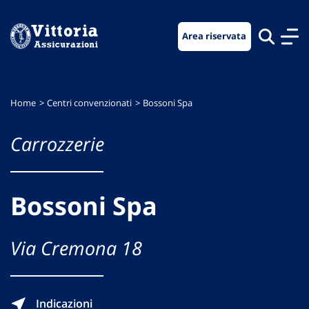
Vai
Vai
Vai
al
al
al
Area riservata
menu
contenuto
footer
di
principale
navigazione
Home
Centri convenzionati
Bossoni Spa
Carrozzerie
Bossoni Spa
Via Cremona 18
Indicazioni