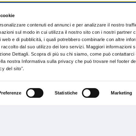
 cookie
sogno di informazioni?
rsonalizzare contenuti ed annunci e per analizzare il nostro traffi
zioni sul modo in cui utilizza il nostro sito con i nostri partner c
genzia più vicina a te e parla con un
C
i web e di pubblicità, i quali potrebbero combinarle con altre inf
ente.
 raccolto dal suo utilizzo dei loro servizi. Maggiori informazioni s
ezione Dettagli. Scopra di più su chi siamo, come può contattarc
ella nostra Informativa sulla privacy che può trovare nel footer del
y del sito".
Preferenze
Statistiche
Marketing
Performances
rnance
Press