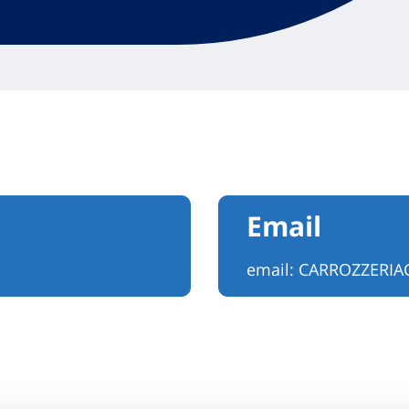
Email
email:
CARROZZERI