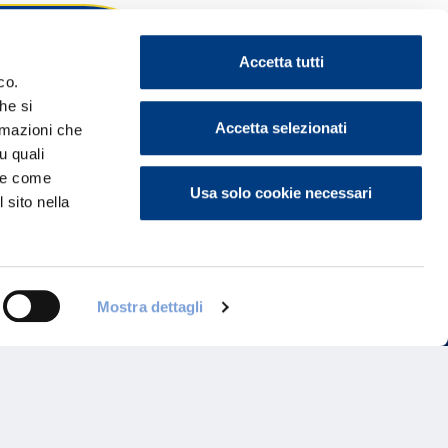
Accetta tutti
co.
he si
ontattaci
Accetta selezionati
ormazioni che
u quali
i e come
Usa solo cookie necessari
 sito nella
Mostra dettagli
Programma di Fidelizzazione
Reclami