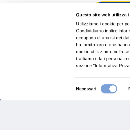
Questo sito web utilizza i
Hai bi
Utilizziamo i cookie per pe
Condividiamo inoltre informa
Trova l'A
occupano di analisi dei dat
nostro Ag
ha fornito loro o che hanno
cookie utilizziamo nella s
trattiamo i dati personali n
sezione "Informativa Privac
Selezione
Necessari
del
consenso
FAQ
Gove
Vittoria Assicurazioni S.p.A.