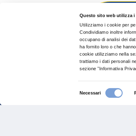
Questo sito web utilizza i
Hai bi
Utilizziamo i cookie per pe
Condividiamo inoltre informa
Trova l'A
occupano di analisi dei dat
nostro Ag
ha fornito loro o che hanno
cookie utilizziamo nella s
trattiamo i dati personali n
sezione "Informativa Privac
Selezione
Necessari
del
consenso
FAQ
Gove
Vittoria Assicurazioni S.p.A.