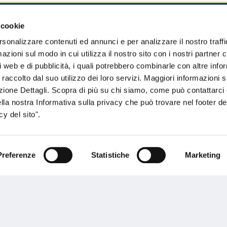
 cookie
sogno di informazioni?
rsonalizzare contenuti ed annunci e per analizzare il nostro traffi
zioni sul modo in cui utilizza il nostro sito con i nostri partner c
genzia più vicina a te e parla con un
C
i web e di pubblicità, i quali potrebbero combinarle con altre inf
ente.
 raccolto dal suo utilizzo dei loro servizi. Maggiori informazioni s
ezione Dettagli. Scopra di più su chi siamo, come può contattarc
ella nostra Informativa sulla privacy che può trovare nel footer del
y del sito".
Preferenze
Statistiche
Marketing
Performances
rnance
Press