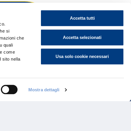
Accetta tutti
co.
he si
ontattaci
Accetta selezionati
ormazioni che
u quali
i e come
Usa solo cookie necessari
 sito nella
Mostra dettagli
Programma di Fidelizzazione
Reclami