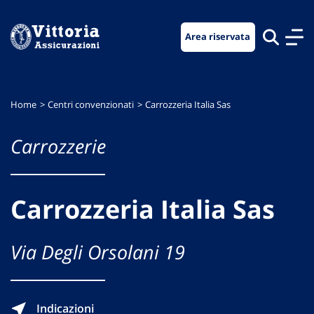
Vai
Vai
Vai
al
al
al
Area riservata
menu
contenuto
footer
di
principale
navigazione
Home
Centri convenzionati
Carrozzeria Italia Sas
Carrozzerie
Carrozzeria Italia Sas
Via Degli Orsolani 19
Indicazioni