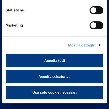
Statistiche
Marketing
Vittoria Assicurazioni S.p.A.
Via Ignazio Gardella, 2
Mostra dettagli
20149 Milano
Part. IVA 01329510158
Accetta tutti
FAQ
Governance
Accetta selezionati
Investor Relations
Usa solo cookie necessari
Altre informazioni