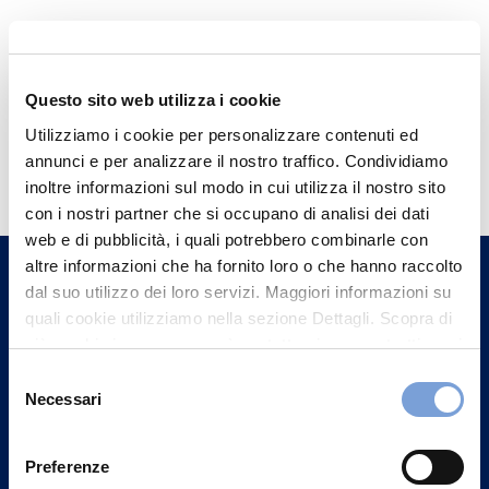
Questo sito web utilizza i cookie
Utilizziamo i cookie per personalizzare contenuti ed
Hai bisogno di
annunci e per analizzare il nostro traffico. Condividiamo
informazioni?
inoltre informazioni sul modo in cui utilizza il nostro sito
con i nostri partner che si occupano di analisi dei dati
Trova l'Agenzia più vicina a te e parla con
web e di pubblicità, i quali potrebbero combinarle con
un nostro Agente.
altre informazioni che ha fornito loro o che hanno raccolto
dal suo utilizzo dei loro servizi. Maggiori informazioni su
Contattaci
quali cookie utilizziamo nella sezione Dettagli. Scopra di
più su chi siamo, come può contattarci e come trattiamo i
dati personali nella nostra Informativa sulla privacy che
Selezione
può trovare nel footer del sito nella sezione "Informativa
Necessari
del
Privacy del sito".
consenso
Preferenze