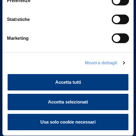
Preferenze
Statistiche
Marketing
Vittoria Assicurazioni S.p.A.
Mostra dettagli
Via Ignazio Gardella, 2
20149 Milano
Part. IVA 01329510158
Accetta tutti
FAQ
Accetta selezionati
Governance
Usa solo cookie necessari
Investor Relations