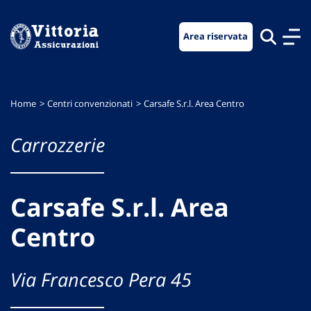
Vai
Vai
Vai
al
al
al
Area riservata
menu
contenuto
footer
di
principale
navigazione
Home
Centri convenzionati
Carsafe S.r.l. Area Centro
Carrozzerie
Carsafe S.r.l. Area
Centro
Via Francesco Pera 45