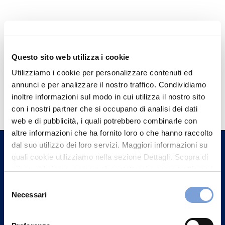
Questo sito web utilizza i cookie
Utilizziamo i cookie per personalizzare contenuti ed
annunci e per analizzare il nostro traffico. Condividiamo
Hai bisogno di
inoltre informazioni sul modo in cui utilizza il nostro sito
informazioni?
con i nostri partner che si occupano di analisi dei dati
web e di pubblicità, i quali potrebbero combinarle con
Trova l'Agenzia più vicina a te e parla con
altre informazioni che ha fornito loro o che hanno raccolto
un nostro Agente.
dal suo utilizzo dei loro servizi. Maggiori informazioni su
quali cookie utilizziamo nella sezione Dettagli. Scopra di
Contattaci
più su chi siamo, come può contattarci e come trattiamo i
dati personali nella nostra Informativa sulla privacy che
Selezione
può trovare nel footer del sito nella sezione "Informativa
Necessari
del
Privacy del sito".
consenso