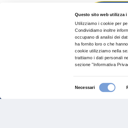
Questo sito web utilizza i
Hai bi
Utilizziamo i cookie per pe
Condividiamo inoltre informa
Trova l'A
occupano di analisi dei dat
nostro Ag
ha fornito loro o che hanno
cookie utilizziamo nella s
trattiamo i dati personali n
sezione "Informativa Privac
Selezione
Necessari
del
consenso
FAQ
Gove
Vittoria Assicurazioni S.p.A.