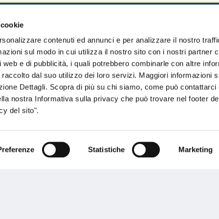
 cookie
sogno di informazioni?
rsonalizzare contenuti ed annunci e per analizzare il nostro traffi
zioni sul modo in cui utilizza il nostro sito con i nostri partner c
genzia più vicina a te e parla con un
C
i web e di pubblicità, i quali potrebbero combinarle con altre inf
ente.
 raccolto dal suo utilizzo dei loro servizi. Maggiori informazioni s
ezione Dettagli. Scopra di più su chi siamo, come può contattarc
ella nostra Informativa sulla privacy che può trovare nel footer del
y del sito".
Preferenze
Statistiche
Marketing
Performances
rnance
Press