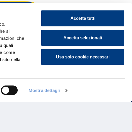
Accetta tutti
co.
he si
ontattaci
Accetta selezionati
ormazioni che
u quali
i e come
Usa solo cookie necessari
 sito nella
Mostra dettagli
Programma di Fidelizzazione
Reclami