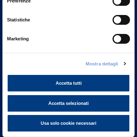
Preferenze
Statistiche
Marketing
Vittoria Assicurazioni S.p.A.
Mostra dettagli
Via Ignazio Gardella, 2
20149 Milano
Part. IVA 01329510158
Accetta tutti
FAQ
Accetta selezionati
Governance
Usa solo cookie necessari
Investor Relations