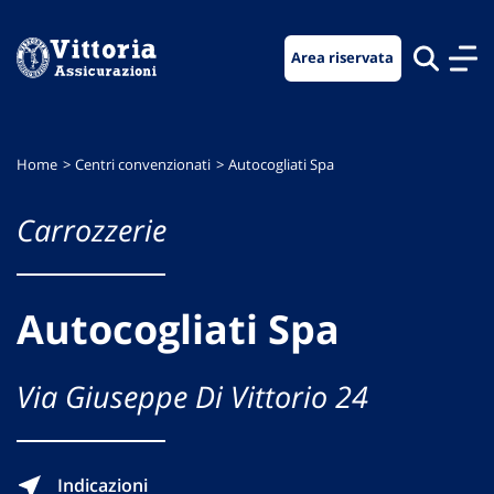
Vai
Vai
Vai
al
al
al
Area riservata
menu
contenuto
footer
di
principale
navigazione
Home
Centri convenzionati
Autocogliati Spa
Carrozzerie
Autocogliati Spa
Via Giuseppe Di Vittorio 24
Indicazioni