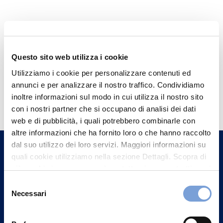
Questo sito web utilizza i cookie
Utilizziamo i cookie per personalizzare contenuti ed
annunci e per analizzare il nostro traffico. Condividiamo
Hai bisogno di
inoltre informazioni sul modo in cui utilizza il nostro sito
informazioni?
con i nostri partner che si occupano di analisi dei dati
web e di pubblicità, i quali potrebbero combinarle con
Trova l'Agenzia più vicina a te e parla con
altre informazioni che ha fornito loro o che hanno raccolto
un nostro Agente.
dal suo utilizzo dei loro servizi. Maggiori informazioni su
quali cookie utilizziamo nella sezione Dettagli. Scopra di
Contattaci
più su chi siamo, come può contattarci e come trattiamo i
dati personali nella nostra Informativa sulla privacy che
Selezione
può trovare nel footer del sito nella sezione "Informativa
Necessari
del
Privacy del sito".
consenso