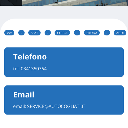
VW
-
SEAT
-
CUPRA
-
SKODA
-
AUDI
Telefono
tel:
0341350764
Email
email:
SERVICE@AUTOCOGLIATI.IT