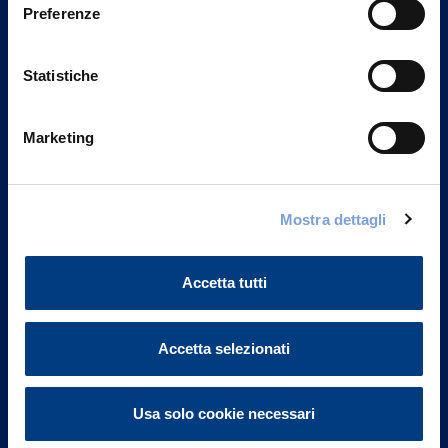
Preferenze
Statistiche
Marketing
Vittoria Assicurazioni S.p.A.
Mostra dettagli
Via Ignazio Gardella, 2
20149 Milano
Accetta tutti
Part. IVA 01329510158
FAQ
Accetta selezionati
Governance
Usa solo cookie necessari
Investor Relations