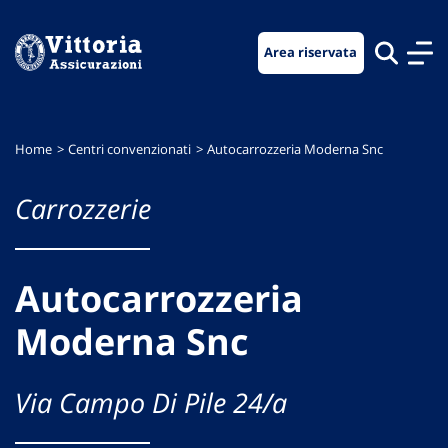
Vai
Vai
Vai
al
al
al
Area riservata
menu
contenuto
footer
di
principale
navigazione
Home
Centri convenzionati
Autocarrozzeria Moderna Snc
Carrozzerie
Autocarrozzeria
Moderna Snc
Via Campo Di Pile 24/a