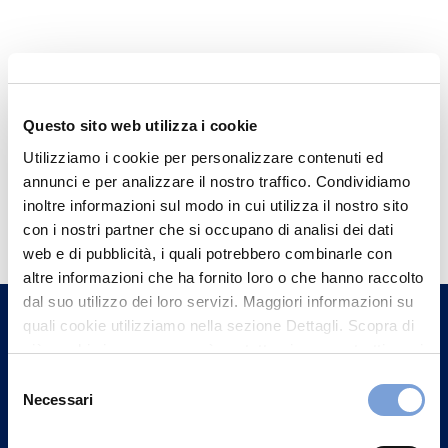
Questo sito web utilizza i cookie
Utilizziamo i cookie per personalizzare contenuti ed
annunci e per analizzare il nostro traffico. Condividiamo
Hai bisogno di
inoltre informazioni sul modo in cui utilizza il nostro sito
con i nostri partner che si occupano di analisi dei dati
informazioni?
web e di pubblicità, i quali potrebbero combinarle con
Trova l'Agenzia più vicina a te e parla con
altre informazioni che ha fornito loro o che hanno raccolto
un nostro Agente.
dal suo utilizzo dei loro servizi. Maggiori informazioni su
quali cookie utilizziamo nella sezione Dettagli. Scopra di
più su chi siamo, come può contattarci e come trattiamo i
Contattaci
dati personali nella nostra Informativa sulla privacy che
Selezione
può trovare nel footer del sito nella sezione "Informativa
Necessari
del
Privacy del sito".
consenso