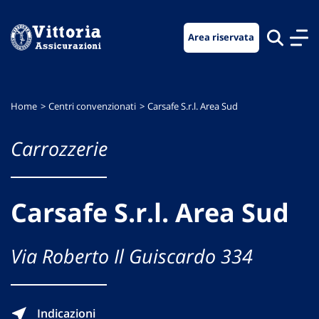
Vai
Vai
Vai
al
al
al
Area riservata
menu
contenuto
footer
di
principale
navigazione
Home
Centri convenzionati
Carsafe S.r.l. Area Sud
Carrozzerie
Carsafe S.r.l. Area Sud
Via Roberto Il Guiscardo 334
Indicazioni