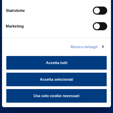
Statistiche
Marketing
Vittoria Assicurazioni S.p.A.
Via Ignazio Gardella, 2
Mostra dettagli
20149 Milano
Part. IVA 01329510158
Accetta tutti
FAQ
Governance
Accetta selezionati
Investor Relations
Usa solo cookie necessari
Altre informazioni