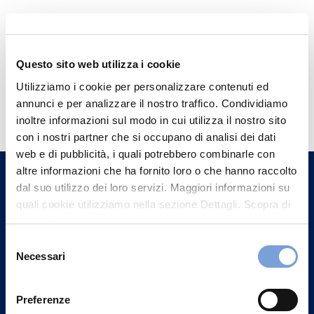
Questo sito web utilizza i cookie
Utilizziamo i cookie per personalizzare contenuti ed
Hai bisogno di
annunci e per analizzare il nostro traffico. Condividiamo
informazioni?
inoltre informazioni sul modo in cui utilizza il nostro sito
con i nostri partner che si occupano di analisi dei dati
Trova l'Agenzia più vicina a te e parla con
web e di pubblicità, i quali potrebbero combinarle con
un nostro Agente.
altre informazioni che ha fornito loro o che hanno raccolto
dal suo utilizzo dei loro servizi. Maggiori informazioni su
Contattaci
quali cookie utilizziamo nella sezione Dettagli. Scopra di
più su chi siamo, come può contattarci e come trattiamo i
dati personali nella nostra Informativa sulla privacy che
Selezione
può trovare nel footer del sito nella sezione "Informativa
Necessari
del
Privacy del sito".
consenso
Preferenze