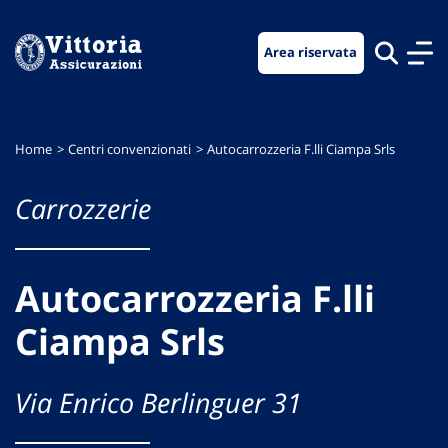
Vai
Vai
Vai
al
al
al
Area riservata
menu
contenuto
footer
di
principale
navigazione
Home
Centri convenzionati
Autocarrozzeria F.lli Ciampa Srls
Carrozzerie
Autocarrozzeria F.lli
Ciampa Srls
Via Enrico Berlinguer 31