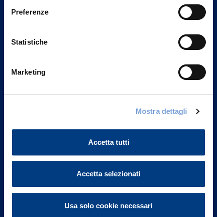
Preferenze
Statistiche
Marketing
Mostra dettagli
Vittoria Assicurazioni S.p.A.
Via Ignazio Gardella, 2
20149 Milano
Accetta tutti
Part. IVA 01329510158
FAQ
Accetta selezionati
Governance
Usa solo cookie necessari