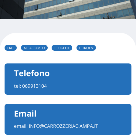
FIAT
ALFA ROMEO
PEUGEOT
CITROEN
Telefono
tel:
069913104
Email
email:
INFO@CARROZZERIACIAMPA.IT