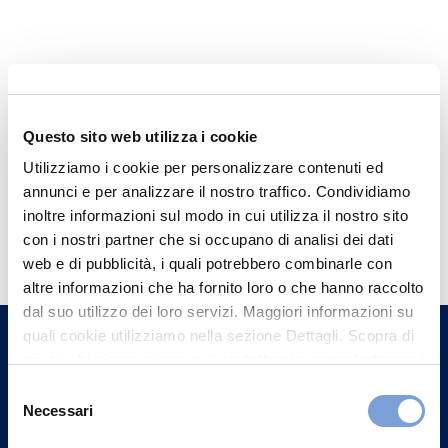
Questo sito web utilizza i cookie
Utilizziamo i cookie per personalizzare contenuti ed
annunci e per analizzare il nostro traffico. Condividiamo
inoltre informazioni sul modo in cui utilizza il nostro sito
Hai bisogno di
con i nostri partner che si occupano di analisi dei dati
informazioni?
web e di pubblicità, i quali potrebbero combinarle con
altre informazioni che ha fornito loro o che hanno raccolto
Trova l'Agenzia più vicina a te e parla con
dal suo utilizzo dei loro servizi. Maggiori informazioni su
un nostro Agente.
quali cookie utilizziamo nella sezione Dettagli. Scopra di
più su chi siamo, come può contattarci e come trattiamo i
Contattaci
dati personali nella nostra Informativa sulla privacy che
Selezione
può trovare nel footer del sito nella sezione "Informativa
Necessari
del
Privacy del sito".
consenso