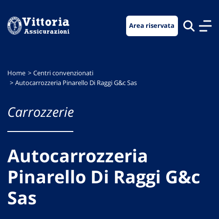
Vai
Vai
Vai
al
al
al
Area riservata
menu
contenuto
footer
di
principale
navigazione
Home
Centri convenzionati
Autocarrozzeria Pinarello Di Raggi G&c Sas
Carrozzerie
Autocarrozzeria
Pinarello Di Raggi G&c
Sas