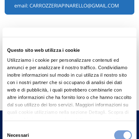
email:
CARROZZERIAPINARELLO@GMAIL.COM
Questo sito web utilizza i cookie
Utilizziamo i cookie per personalizzare contenuti ed
annunci e per analizzare il nostro traffico. Condividiamo
inoltre informazioni sul modo in cui utilizza il nostro sito
con i nostri partner che si occupano di analisi dei dati
Hai bisogno di
web e di pubblicità, i quali potrebbero combinarle con
informazioni?
altre informazioni che ha fornito loro o che hanno raccolto
dal suo utilizzo dei loro servizi. Maggiori informazioni su
Trova l'Agenzia più vicina a te e parla con
quali cookie utilizziamo nella sezione Dettagli. Scopra di
un nostro Agente.
più su chi siamo, come può contattarci e come trattiamo i
dati personali nella nostra Informativa sulla privacy che
Selezione
Contattaci
può trovare nel footer del sito nella sezione "Informativa
Necessari
del