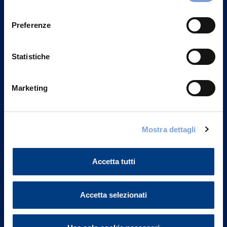
Privacy del sito".
consenso
Preferenze
Statistiche
Marketing
Mostra dettagli
Vittoria Assicurazioni S.p.A.
Via Ignazio Gardella, 2
Accetta tutti
20149 Milano
Part. IVA 01329510158
Accetta selezionati
FAQ