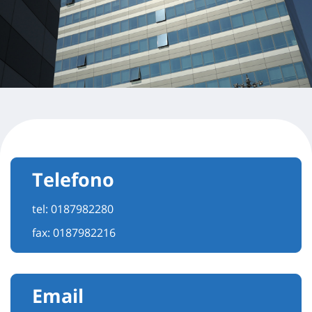
Telefono
tel:
0187982280
fax: 0187982216
Email