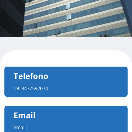
Telefono
tel:
3477592074
Email
email: