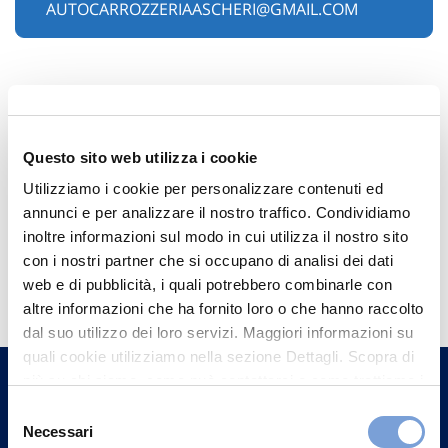
AUTOCARROZZERIAASCHERI@GMAIL.COM
Questo sito web utilizza i cookie
Utilizziamo i cookie per personalizzare contenuti ed
annunci e per analizzare il nostro traffico. Condividiamo
inoltre informazioni sul modo in cui utilizza il nostro sito
con i nostri partner che si occupano di analisi dei dati
Hai bisogno di
web e di pubblicità, i quali potrebbero combinarle con
informazioni?
altre informazioni che ha fornito loro o che hanno raccolto
Trova l'Agenzia più vicina a te e parla con
dal suo utilizzo dei loro servizi. Maggiori informazioni su
quali cookie utilizziamo nella sezione Dettagli. Scopra di
un nostro Agente.
più su chi siamo, come può contattarci e come trattiamo i
dati personali nella nostra Informativa sulla privacy che
Selezione
Contattaci
può trovare nel footer del sito nella sezione "Informativa
Necessari
del