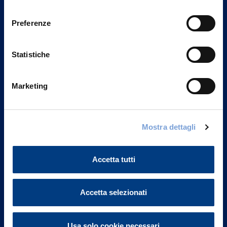
Privacy del sito".
consenso
Preferenze
Statistiche
Marketing
Mostra dettagli
Vittoria Assicurazioni S.p.A.
Via Ignazio Gardella, 2
Accetta tutti
20149 Milano
Part. IVA 01329510158
Accetta selezionati
FAQ
Governance
Usa solo cookie necessari