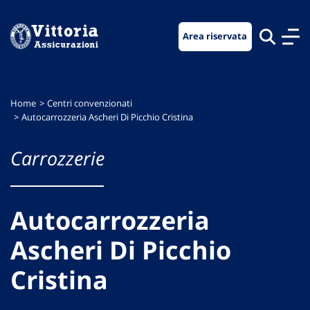
Vai
Vai
Vai
al
al
al
Area riservata
menu
contenuto
footer
di
principale
navigazione
Home
Centri convenzionati
Autocarrozzeria Ascheri Di Picchio Cristina
Carrozzerie
Autocarrozzeria
Ascheri Di Picchio
Cristina