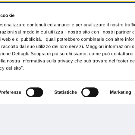
 cookie
sogno di informazioni?
rsonalizzare contenuti ed annunci e per analizzare il nostro traffi
zioni sul modo in cui utilizza il nostro sito con i nostri partner c
genzia più vicina a te e parla con un
C
i web e di pubblicità, i quali potrebbero combinarle con altre inf
ente.
 raccolto dal suo utilizzo dei loro servizi. Maggiori informazioni s
ezione Dettagli. Scopra di più su chi siamo, come può contattarc
ella nostra Informativa sulla privacy che può trovare nel footer del
y del sito".
Preferenze
Statistiche
Marketing
Performances
rnance
Press