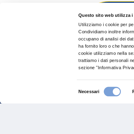
Questo sito web utilizza i
Hai bi
Utilizziamo i cookie per pe
Condividiamo inoltre informa
Trova l'A
occupano di analisi dei dat
nostro Ag
ha fornito loro o che hanno
cookie utilizziamo nella s
trattiamo i dati personali n
sezione "Informativa Privac
Selezione
Necessari
del
consenso
FAQ
Gove
Vittoria Assicurazioni S.p.A.