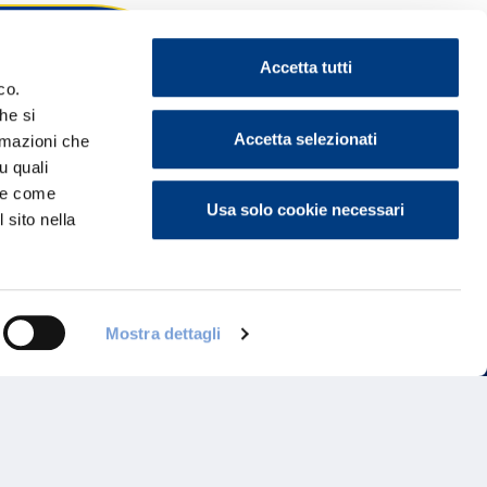
Accetta tutti
co.
he si
ontattaci
Accetta selezionati
ormazioni che
u quali
i e come
Usa solo cookie necessari
 sito nella
Mostra dettagli
Programma di Fidelizzazione
Reclami