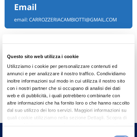
Email
email:
CARROZZERIACAMBIOTTI@GMAIL.COM
Questo sito web utilizza i cookie
Utilizziamo i cookie per personalizzare contenuti ed
annunci e per analizzare il nostro traffico. Condividiamo
inoltre informazioni sul modo in cui utilizza il nostro sito
con i nostri partner che si occupano di analisi dei dati
web e di pubblicità, i quali potrebbero combinarle con
Hai bisogno di
altre informazioni che ha fornito loro o che hanno raccolto
informazioni?
dal suo utilizzo dei loro servizi. Maggiori informazioni su
quali cookie utilizziamo nella sezione Dettagli. Scopra di
Trova l'Agenzia più vicina a te e parla con
più su chi siamo, come può contattarci e come trattiamo i
un nostro Agente.
dati personali nella nostra Informativa sulla privacy che
Selezione