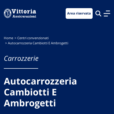
Vai
Vai
Vai
al
al
al
Area riservata
menu
contenuto
footer
di
principale
navigazione
Home
Centri convenzionati
Autocarrozzeria Cambiotti E Ambrogetti
Carrozzerie
Autocarrozzeria
Cambiotti E
Ambrogetti