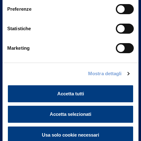
Preferenze
Statistiche
Marketing
Mostra dettagli
Vittoria Assicurazioni S.p.A.
Via Ignazio Gardella, 2
20149 Milano
Accetta tutti
Part. IVA 01329510158
Accetta selezionati
FAQ
Governance
Usa solo cookie necessari