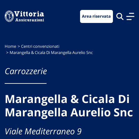
Vai
Vai
Vai
al
al
al
Area riservata
menu
contenuto
footer
di
principale
navigazione
Home
Centri convenzionati
Marangella & Cicala Di Marangella Aurelio Snc
Carrozzerie
Marangella & Cicala Di
Marangella Aurelio Snc
Viale Mediterraneo 9