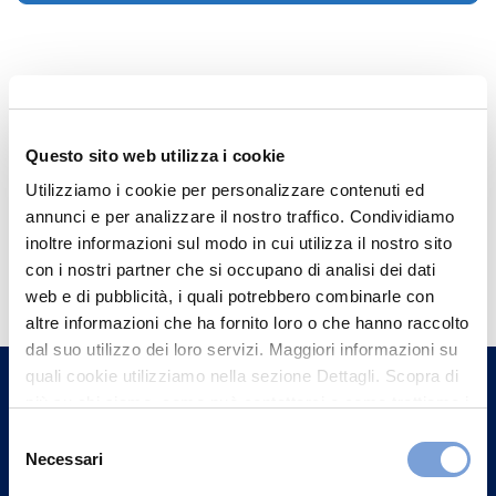
Questo sito web utilizza i cookie
Utilizziamo i cookie per personalizzare contenuti ed
annunci e per analizzare il nostro traffico. Condividiamo
inoltre informazioni sul modo in cui utilizza il nostro sito
Hai bisogno di
con i nostri partner che si occupano di analisi dei dati
informazioni?
web e di pubblicità, i quali potrebbero combinarle con
altre informazioni che ha fornito loro o che hanno raccolto
Trova l'Agenzia più vicina a te e parla con
dal suo utilizzo dei loro servizi. Maggiori informazioni su
un nostro Agente.
quali cookie utilizziamo nella sezione Dettagli. Scopra di
più su chi siamo, come può contattarci e come trattiamo i
Contattaci
dati personali nella nostra Informativa sulla privacy che
Selezione
può trovare nel footer del sito nella sezione "Informativa
Necessari
del
Privacy del sito".
consenso