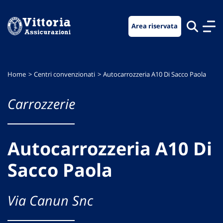
Vai
Vai
Vai
al
al
al
Area riservata
menu
contenuto
footer
di
principale
navigazione
Home
Centri convenzionati
Autocarrozzeria A10 Di Sacco Paola
Carrozzerie
Autocarrozzeria A10 Di
Sacco Paola
Via Canun Snc