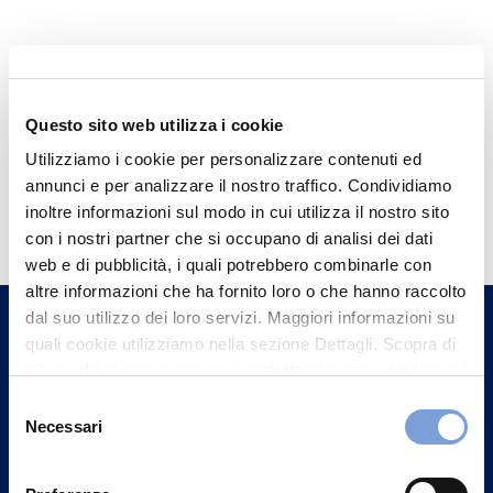
Questo sito web utilizza i cookie
Utilizziamo i cookie per personalizzare contenuti ed
annunci e per analizzare il nostro traffico. Condividiamo
Hai bisogno di
inoltre informazioni sul modo in cui utilizza il nostro sito
informazioni?
con i nostri partner che si occupano di analisi dei dati
web e di pubblicità, i quali potrebbero combinarle con
Trova l'Agenzia più vicina a te e parla con
altre informazioni che ha fornito loro o che hanno raccolto
un nostro Agente.
dal suo utilizzo dei loro servizi. Maggiori informazioni su
quali cookie utilizziamo nella sezione Dettagli. Scopra di
Contattaci
più su chi siamo, come può contattarci e come trattiamo i
dati personali nella nostra Informativa sulla privacy che
Selezione
può trovare nel footer del sito nella sezione "Informativa
Necessari
del
Privacy del sito".
consenso