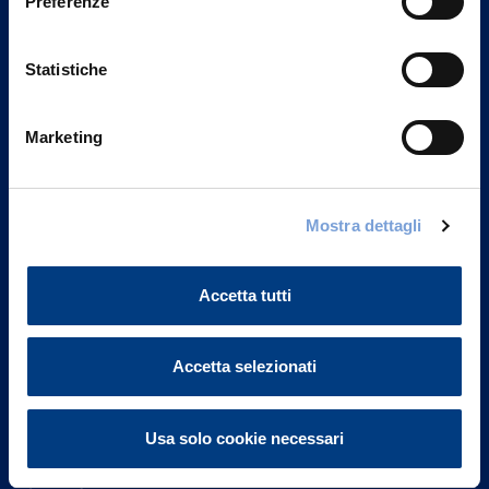
Preferenze
Statistiche
Marketing
Vittoria Assicurazioni S.p.A.
Mostra dettagli
Via Ignazio Gardella, 2
20149 Milano
Part. IVA 01329510158
Accetta tutti
FAQ
Accetta selezionati
Governance
Usa solo cookie necessari
Investor Relations