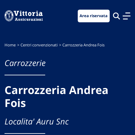
Vai
Vai
Vai
al
al
al
Area riservata
menu
contenuto
footer
di
principale
navigazione
Home
Centri convenzionati
Carrozzeria Andrea Fois
Carrozzerie
Carrozzeria Andrea
Fois
Localita' Auru Snc