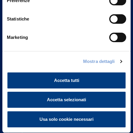
Preferenze
Statistiche
Marketing
Vittoria Assicurazioni S.p.A.
Mostra dettagli
Via Ignazio Gardella, 2
20149 Milano
Part. IVA 01329510158
Accetta tutti
FAQ
Accetta selezionati
Governance
Usa solo cookie necessari
Investor Relations