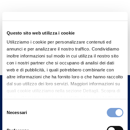
Questo sito web utilizza i cookie
Utilizziamo i cookie per personalizzare contenuti ed
annunci e per analizzare il nostro traffico. Condividiamo
Hai bisogno di
inoltre informazioni sul modo in cui utilizza il nostro sito
informazioni?
con i nostri partner che si occupano di analisi dei dati
web e di pubblicità, i quali potrebbero combinarle con
Trova l'Agenzia più vicina a te e parla con
altre informazioni che ha fornito loro o che hanno raccolto
un nostro Agente.
dal suo utilizzo dei loro servizi. Maggiori informazioni su
quali cookie utilizziamo nella sezione Dettagli. Scopra di
Contattaci
più su chi siamo, come può contattarci e come trattiamo i
dati personali nella nostra Informativa sulla privacy che
Selezione
può trovare nel footer del sito nella sezione "Informativa
Necessari
del
Privacy del sito".
consenso