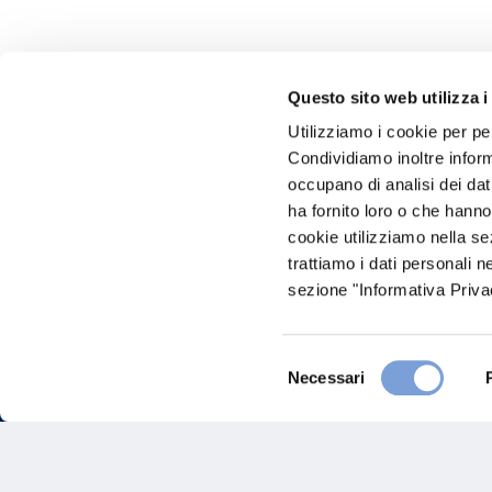
Questo sito web utilizza i
Utilizziamo i cookie per pe
Hai bi
Condividiamo inoltre informa
occupano di analisi dei dat
Trova l'A
ha fornito loro o che hanno
nostro Ag
cookie utilizziamo nella s
trattiamo i dati personali n
sezione "Informativa Privac
Selezione
Necessari
del
consenso
FAQ