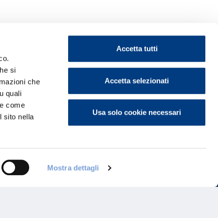
Accetta tutti
co.
he si
Accetta selezionati
ormazioni che
ontattaci
u quali
i e come
Usa solo cookie necessari
 sito nella
Mostra dettagli
Programma di Fidelizzazione