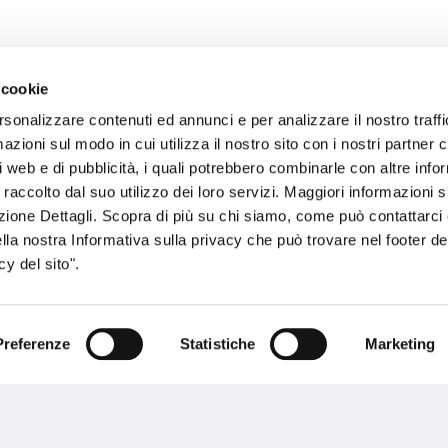
 cookie
rsonalizzare contenuti ed annunci e per analizzare il nostro traffi
sogno di informazioni?
zioni sul modo in cui utilizza il nostro sito con i nostri partner c
i web e di pubblicità, i quali potrebbero combinarle con altre inf
genzia più vicina a te e parla con un
C
 raccolto dal suo utilizzo dei loro servizi. Maggiori informazioni s
ente.
ezione Dettagli. Scopra di più su chi siamo, come può contattarc
ella nostra Informativa sulla privacy che può trovare nel footer del
y del sito".
Preferenze
Statistiche
Marketing
Performances