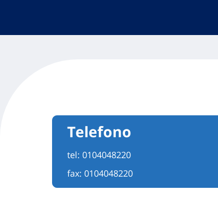
Telefono
tel:
0104048220
fax: 0104048220