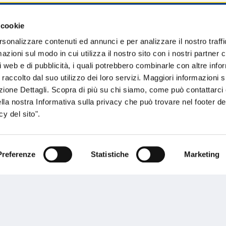
 cookie
sogno di informazioni?
rsonalizzare contenuti ed annunci e per analizzare il nostro traffi
zioni sul modo in cui utilizza il nostro sito con i nostri partner c
genzia più vicina a te e parla con un
C
i web e di pubblicità, i quali potrebbero combinarle con altre inf
ente.
 raccolto dal suo utilizzo dei loro servizi. Maggiori informazioni s
ezione Dettagli. Scopra di più su chi siamo, come può contattarc
ella nostra Informativa sulla privacy che può trovare nel footer del
y del sito".
Preferenze
Statistiche
Marketing
Performances
rnance
Press