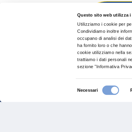
Questo sito web utilizza i
Hai bi
Utilizziamo i cookie per pe
Condividiamo inoltre informa
Trova l'A
occupano di analisi dei dat
nostro Ag
ha fornito loro o che hanno
cookie utilizziamo nella s
trattiamo i dati personali n
sezione "Informativa Privac
Selezione
Necessari
del
consenso
FAQ
Gove
Vittoria Assicurazioni S.p.A.