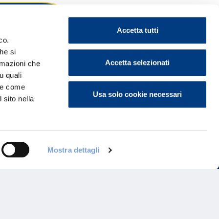
Accetta tutti
co.
he si
ontattaci
Accetta selezionati
ormazioni che
u quali
i e come
Usa solo cookie necessari
 sito nella
Mostra dettagli
Programma di Fidelizzazione
Reclami