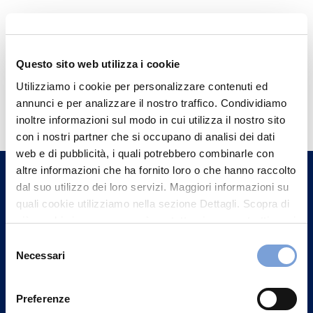
Questo sito web utilizza i cookie
Utilizziamo i cookie per personalizzare contenuti ed
Hai bisogno di
annunci e per analizzare il nostro traffico. Condividiamo
informazioni?
inoltre informazioni sul modo in cui utilizza il nostro sito
con i nostri partner che si occupano di analisi dei dati
Trova l'Agenzia più vicina a te e parla con
web e di pubblicità, i quali potrebbero combinarle con
un nostro Agente.
altre informazioni che ha fornito loro o che hanno raccolto
dal suo utilizzo dei loro servizi. Maggiori informazioni su
Contattaci
quali cookie utilizziamo nella sezione Dettagli. Scopra di
più su chi siamo, come può contattarci e come trattiamo i
dati personali nella nostra Informativa sulla privacy che
Selezione
può trovare nel footer del sito nella sezione "Informativa
Necessari
del
Privacy del sito".
consenso
Preferenze