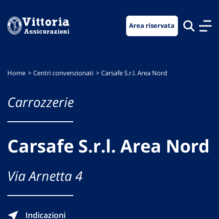
Vai
Vai
Vai
al
al
al
Area riservata
menu
contenuto
footer
di
principale
navigazione
Home
Centri convenzionati
Carsafe S.r.l. Area Nord
Carrozzerie
Carsafe S.r.l. Area Nord
Via Arnetta 4
Indicazioni