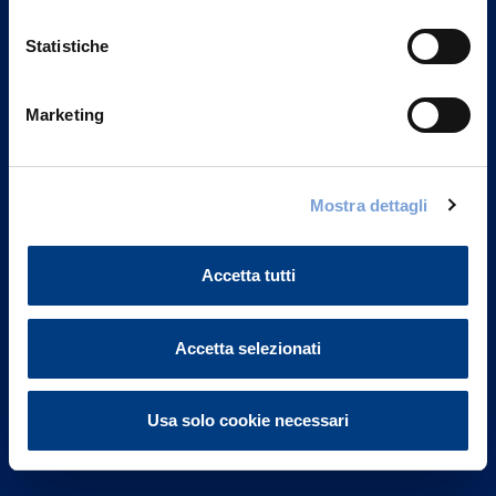
Statistiche
Marketing
Vittoria Assicurazioni S.p.A.
Via Ignazio Gardella, 2
Mostra dettagli
20149 Milano
Part. IVA 01329510158
Accetta tutti
FAQ
Governance
Accetta selezionati
Investor Relations
Usa solo cookie necessari
Altre informazioni