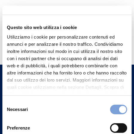
Questo sito web utilizza i cookie
Utilizziamo i cookie per personalizzare contenuti ed
Hai bisogno di
annunci e per analizzare il nostro traffico. Condividiamo
informazioni?
inoltre informazioni sul modo in cui utilizza il nostro sito
con i nostri partner che si occupano di analisi dei dati
Trova l'Agenzia più vicina a te e parla con
web e di pubblicità, i quali potrebbero combinarle con
un nostro Agente.
altre informazioni che ha fornito loro o che hanno raccolto
dal suo utilizzo dei loro servizi. Maggiori informazioni su
Contattaci
quali cookie utilizziamo nella sezione Dettagli. Scopra di
più su chi siamo, come può contattarci e come trattiamo i
dati personali nella nostra Informativa sulla privacy che
Selezione
può trovare nel footer del sito nella sezione "Informativa
Necessari
del
Privacy del sito".
consenso
Preferenze