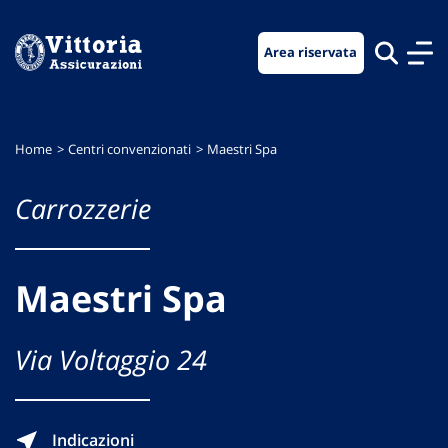
Vai
Vai
Vai
al
al
al
Area riservata
menu
contenuto
footer
di
principale
navigazione
Home
Centri convenzionati
Maestri Spa
Carrozzerie
Maestri Spa
Via Voltaggio 24
Indicazioni