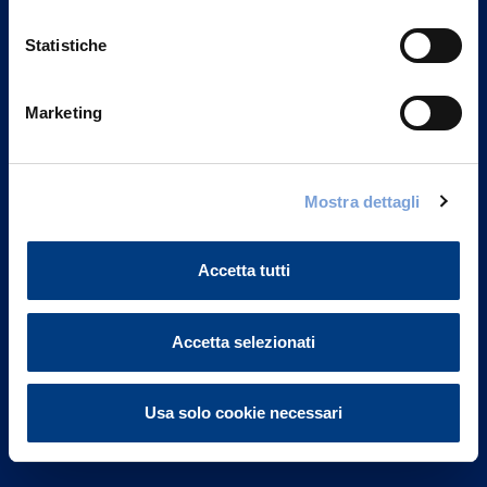
Statistiche
Marketing
Vittoria Assicurazioni S.p.A.
Via Ignazio Gardella, 2
Mostra dettagli
20149 Milano
Part. IVA 01329510158
Accetta tutti
FAQ
Governance
Accetta selezionati
Investor Relations
Usa solo cookie necessari
Altre informazioni