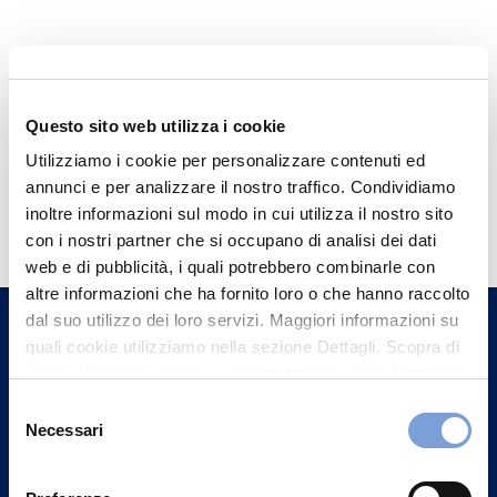
Questo sito web utilizza i cookie
Utilizziamo i cookie per personalizzare contenuti ed
annunci e per analizzare il nostro traffico. Condividiamo
Hai bisogno di
inoltre informazioni sul modo in cui utilizza il nostro sito
informazioni?
con i nostri partner che si occupano di analisi dei dati
web e di pubblicità, i quali potrebbero combinarle con
Trova l'Agenzia più vicina a te e parla con
altre informazioni che ha fornito loro o che hanno raccolto
un nostro Agente.
dal suo utilizzo dei loro servizi. Maggiori informazioni su
quali cookie utilizziamo nella sezione Dettagli. Scopra di
Contattaci
più su chi siamo, come può contattarci e come trattiamo i
dati personali nella nostra Informativa sulla privacy che
Selezione
può trovare nel footer del sito nella sezione "Informativa
Necessari
del
Privacy del sito".
consenso