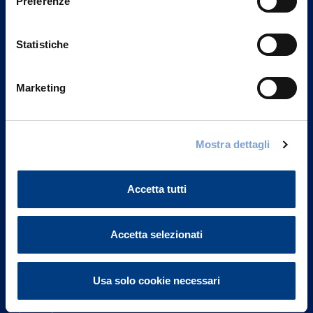
Preferenze
Statistiche
Marketing
Vittoria Assicurazioni S.p.A.
Mostra dettagli
Via Ignazio Gardella, 2
20149 Milano
Part. IVA 01329510158
Accetta tutti
FAQ
Accetta selezionati
Governance
Usa solo cookie necessari
Investor Relations