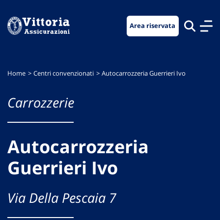
Vai
Vai
Vai
al
al
al
Area riservata
menu
contenuto
footer
di
principale
navigazione
Home
Centri convenzionati
Autocarrozzeria Guerrieri Ivo
Carrozzerie
Autocarrozzeria
Guerrieri Ivo
Via Della Pescaia 7