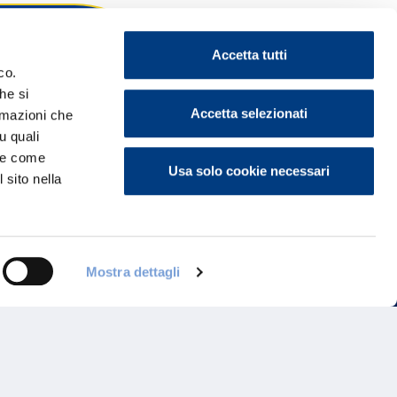
Accetta tutti
co.
he si
ontattaci
Accetta selezionati
ormazioni che
u quali
i e come
Usa solo cookie necessari
 sito nella
Mostra dettagli
Programma di Fidelizzazione
Reclami