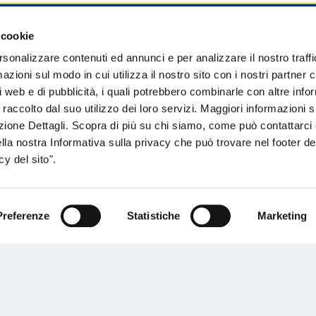
 cookie
sogno di informazioni?
rsonalizzare contenuti ed annunci e per analizzare il nostro traffi
zioni sul modo in cui utilizza il nostro sito con i nostri partner c
genzia più vicina a te e parla con un
C
i web e di pubblicità, i quali potrebbero combinarle con altre inf
ente.
 raccolto dal suo utilizzo dei loro servizi. Maggiori informazioni s
ezione Dettagli. Scopra di più su chi siamo, come può contattarc
ella nostra Informativa sulla privacy che può trovare nel footer del
y del sito".
Preferenze
Statistiche
Marketing
Performances
rnance
Press