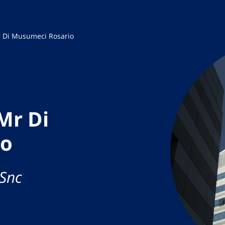
r Di Musumeci Rosario
Mr Di
io
 Snc