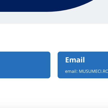
Email
email:
MUSUMECI.R