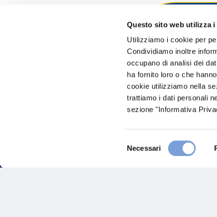
Questo sito web utilizza i
Hai bi
Utilizziamo i cookie per pe
Condividiamo inoltre informa
Trova l'A
occupano di analisi dei dat
nostro Ag
ha fornito loro o che hanno
cookie utilizziamo nella s
trattiamo i dati personali n
sezione "Informativa Privac
Selezione
Necessari
del
consenso
FAQ
Gove
Vittoria Assicurazioni S.p.A.