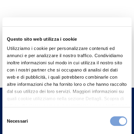
Questo sito web utilizza i cookie
Utilizziamo i cookie per personalizzare contenuti ed
annunci e per analizzare il nostro traffico. Condividiamo
Hai bisogno di
inoltre informazioni sul modo in cui utilizza il nostro sito
con i nostri partner che si occupano di analisi dei dati
informazioni?
web e di pubblicità, i quali potrebbero combinarle con
Trova l'Agenzia più vicina a te e parla con
altre informazioni che ha fornito loro o che hanno raccolto
un nostro Agente.
dal suo utilizzo dei loro servizi. Maggiori informazioni su
quali cookie utilizziamo nella sezione Dettagli. Scopra di
più su chi siamo, come può contattarci e come trattiamo i
Contattaci
dati personali nella nostra Informativa sulla privacy che
Selezione
può trovare nel footer del sito nella sezione "Informativa
Necessari
del
Privacy del sito".
consenso