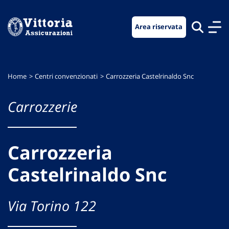
Vai
Vai
Vai
al
al
al
Area riservata
menu
contenuto
footer
di
principale
navigazione
Home
Centri convenzionati
Carrozzeria Castelrinaldo Snc
Carrozzerie
Carrozzeria
Castelrinaldo Snc
Via Torino 122