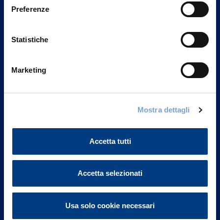
Preferenze
Statistiche
Marketing
Mostra dettagli
Vittoria Assicurazioni S.p.A.
Via Ignazio Gardella, 2
20149 Milano
Accetta tutti
Part. IVA 01329510158
FAQ
Accetta selezionati
Governance
Usa solo cookie necessari
Investor Relations