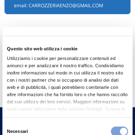
email:
CARROZZERIAENZO@GMAIL.COM
Questo sito web utilizza i cookie
Utilizziamo i cookie per personalizzare contenuti ed
annunci e per analizzare il nostro traffico. Condividiamo
inoltre informazioni sul modo in cui utilizza il nostro sito
con i nostri partner che si occupano di analisi dei dati
Hai bisogno di
web e di pubblicità, i quali potrebbero combinarle con
informazioni?
altre informazioni che ha fornito loro o che hanno raccolto
dal suo utilizzo dei loro servizi. Maggiori informazioni su
Trova l'Agenzia più vicina a te e parla con
quali cookie utilizziamo nella sezione Dettagli. Scopra di
un nostro Agente.
più su chi siamo, come può contattarci e come trattiamo i
dati personali nella nostra Informativa sulla privacy che
Selezione
Contattaci
può trovare nel footer del sito nella sezione "Informativa
Necessari
del