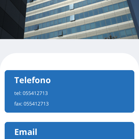
Telefono
tel:
055412713
fax: 055412713
Email