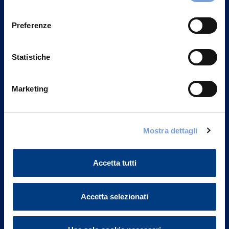
Privacy del sito".
consenso
Preferenze
Statistiche
Marketing
Mostra dettagli
Vittoria Assicurazioni S.p.A.
Via Ignazio Gardella, 2
Accetta tutti
20149 Milano
Part. IVA 01329510158
Accetta selezionati
FAQ