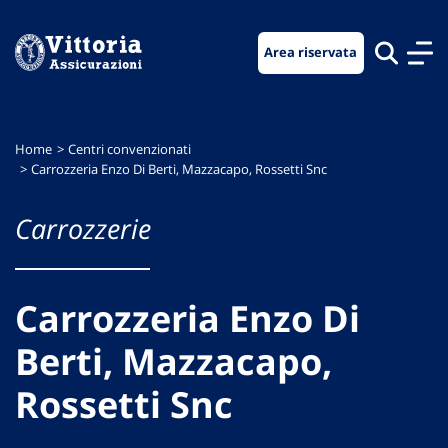
Vai
Vai
Vai
al
al
al
Area riservata
menu
contenuto
footer
di
principale
navigazione
Home
Centri convenzionati
Carrozzeria Enzo Di Berti, Mazzacapo, Rossetti Snc
Carrozzerie
Carrozzeria Enzo Di
Berti, Mazzacapo,
Rossetti Snc